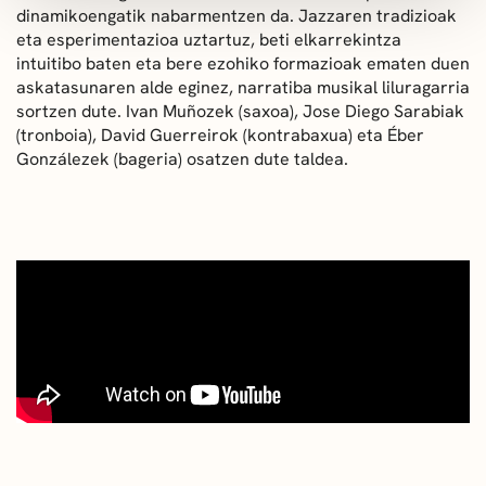
dinamikoengatik nabarmentzen da. Jazzaren tradizioak
eta esperimentazioa uztartuz, beti elkarrekintza
intuitibo baten eta bere ezohiko formazioak ematen duen
askatasunaren alde eginez, narratiba musikal liluragarria
sortzen dute. Ivan Muñozek (saxoa), Jose Diego Sarabiak
(tronboia), David Guerreirok (kontrabaxua) eta Éber
Gonzálezek (bageria) osatzen dute taldea.