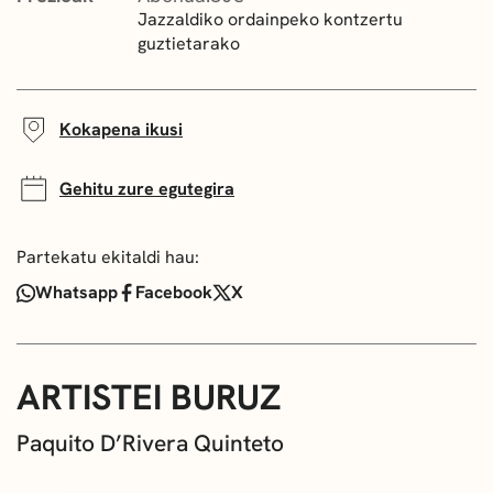
Jazzaldiko ordainpeko kontzertu
guztietarako
Kokapena ikusi
Gehitu zure egutegira
Partekatu ekitaldi hau:
Whatsapp
Facebook
X
ARTISTEI BURUZ
Paquito D’Rivera Quinteto