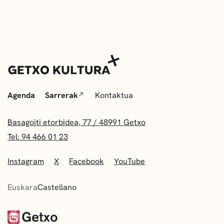
Agenda
Sarrerak
Kontaktua
Basagoiti etorbidea, 77 / 48991 Getxo
Tel: 94 466 01 23
Instagram
X
Facebook
YouTube
Euskara
Castellano