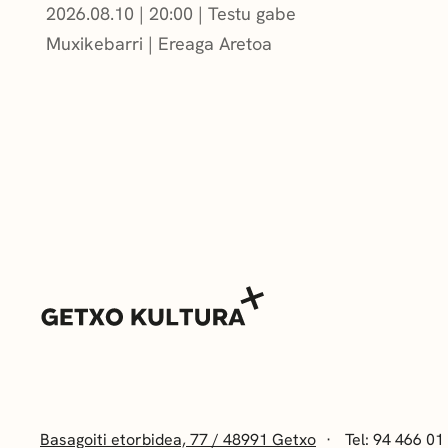
2026.08.10
|
20:00
Testu gabe
Muxikebarri
|
Ereaga Aretoa
Basagoiti etorbidea, 77 / 48991 Getxo
Tel: 94 466 01