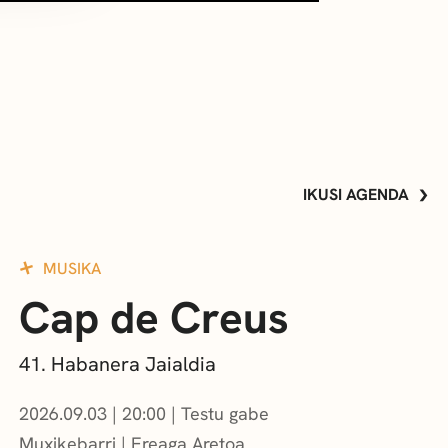
IKUSI AGENDA
MUSIKA
Cap de Creus
41. Habanera Jaialdia
2026.09.03
|
20:00
Testu gabe
Muxikebarri
|
Ereaga Aretoa