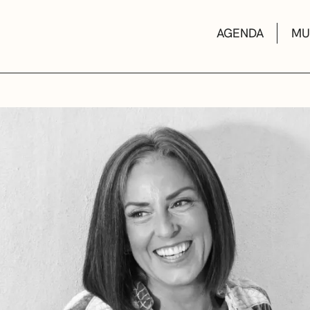
AGENDA
MU
KULTUR ETXEA
LIBURUTEGIAK
MUSIKA ESKOL
DEIALDIAK