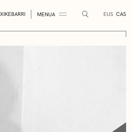
XIKEBARRI
EUS
CAS
MENUA
K
A