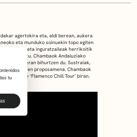
dakar agertokira eta, aldi berean, aukera
aneoko eta munduko soinuekin topo egiten
ahots bero eta inguratzaileak herrikoitik
ak gidatzen ditu. Chambaok Andaluziako
abeko bilakaeran bihurtzen du. Sustraiak,
na batzen dituen proposamena. Chambaok
ontenidos
en ditu bere ‘Flamenco Chill Tour’ biran.
das tu
das