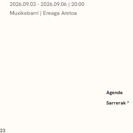
2026.09.03 - 2026.09.06
|
20:00
Muxikebarri
|
Ereaga Aretoa
Agenda
Sarrerak
 23