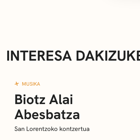
INTERESA DAKIZUK
MUSIKA
Biotz Alai
Abesbatza
San Lorentzoko kontzertua