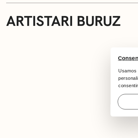
ARTISTARI BURUZ
Consen
Usamos c
personali
consentim