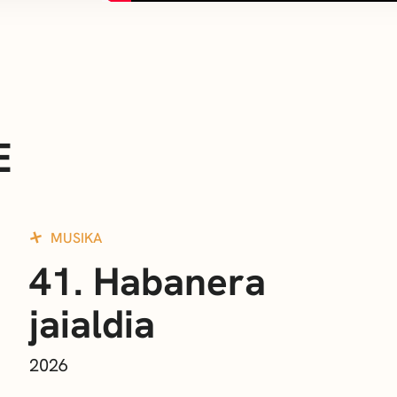
E
MUSIKA
41. Habanera
jaialdia
2026