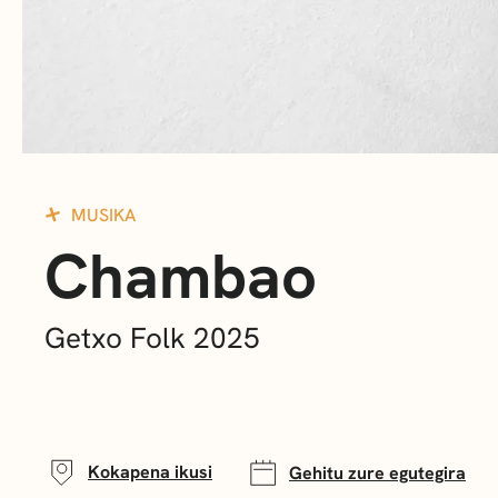
MUSIKA
Chambao
Getxo Folk 2025
Kokapena ikusi
Gehitu zure egutegira