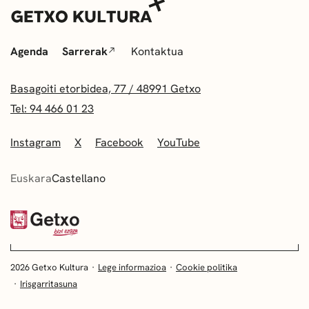
Agenda
Sarrerak
Kontaktua
Basagoiti etorbidea, 77 / 48991 Getxo
Tel: 94 466 01 23
Instagram
X
Facebook
YouTube
Euskara
Castellano
2026 Getxo Kultura
Lege informazioa
Cookie politika
Irisgarritasuna
EUSKARA
CASTELLANO