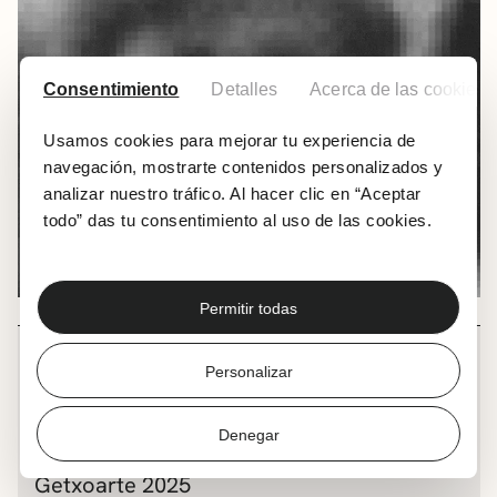
Consentimiento
Detalles
Acerca de las cookies
Usamos cookies para mejorar tu experiencia de
navegación, mostrarte contenidos personalizados y
analizar nuestro tráfico. Al hacer clic en “Aceptar
todo” das tu consentimiento al uso de las cookies.
Permitir todas
OTROS
Personalizar
Concurso de Pintura al aire
libre (adultos/as)
Denegar
Getxoarte 2025