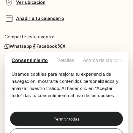
Ver ubicación
Añadir a tu calendario
Comparte este evento:
Whatsapp
Facebook
X
Consentimiento
Detalles
Acerca de las cookies
SOBRE LA ACTIVIDAD
Usamos cookies para mejorar tu experiencia de
navegación, mostrarte contenidos personalizados y
De la mano de la Asociación de Feriantes de Euskadi, Las
analizar nuestro tráfico. Al hacer clic en “Aceptar
Arenas acogerá diversas atracciones para que los/las
todo” das tu consentimiento al uso de las cookies.
más pequeños/as disfruten de las vacaciones navideñas.
Fechas: del 19 de diciembre al 6 de enero
Días sin alteraciones sonoras: 21 de diciembre y 3
Permitir todas
de enero, de 17:00 a 21:00 horas.
Las personas con
sensibilidad auditiva podrán disfrutar de