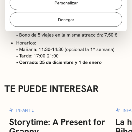
Personalizar
atracciones sin música, sin avisos ni bocinas.
Lugar: Plaza Estación de Las Arenas
Denegar
Entradas:
• 1 viaje: 2 €
• Bono de 5 viajes en la misma atracción: 7,50 €
Horarios:
• Mañana: 11:30-14:30 (opcional la 1ª semana)
• Tarde: 17:00-21:00
• Cerrado: 25 de diciembre y 1 de enero
TE PUEDE INTERESAR
INFANTIL
INFA
Storytime: A Present for
La h
Granny
Bih