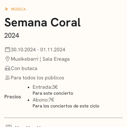
CONVOCATORIAS
MÚSICA
Semana Coral
NOTICIAS
GETXO KULTURA
2024
ASOCIACIONES CULTURALES
30.10.2024 - 01.11.2024
Muxikebarri | Sala Ereaga
Con butaca
Para todos los públicos
Entrada:
3€
Para este concierto
Precios
Abono:
7€
Para los conciertos de este ciclo