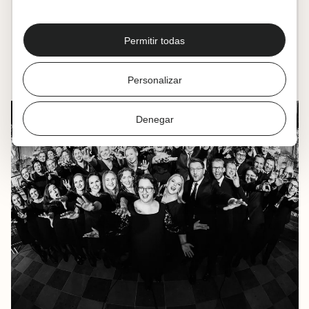
Bel Canto Choir Vilnius
43.ª Semana Coral
Permitir todas
31.10.2024
|
20:00
Castellano
Muxikebarri
Personalizar
Denegar