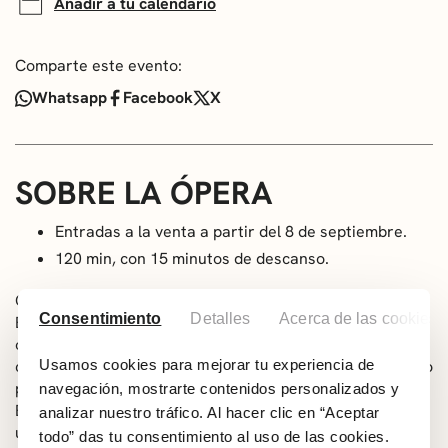
Añadir a tu calendario
Comparte este evento:
Whatsapp
Facebook
X
SOBRE LA ÓPERA
Entradas a la venta a partir del 8 de septiembre.
120 min, con 15 minutos de descanso.
Con música de Wolfgang Amadeus Mozart y libreto de
Consentimiento
Detalles
Acerca de las cookies
Emanuel Schikaneder, La flauta mágica es una de las
óperas más emblemáticas y sugerentes del repertorio
Usamos cookies para mejorar tu experiencia de
clásico. Esta obra maestra combina elementos del cuento
popular, la fantasía y la reflexión sobre el conocimiento.
navegación, mostrarte contenidos personalizados y
En esta ocasión, La Camerata Lírica de España presenta
analizar nuestro tráfico. Al hacer clic en “Aceptar
una adaptación en dos actos que mantiene el canto en
todo” das tu consentimiento al uso de las cookies.