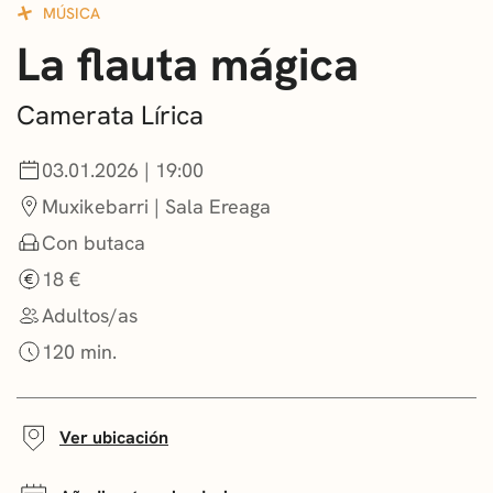
MÚSICA
CONVOCATORIAS
La flauta mágica
NOTICIAS
Camerata Lírica
GETXO KULTURA
03.01.2026 | 19:00
ASOCIACIONES CULTURALES
Muxikebarri | Sala Ereaga
Con butaca
18 €
Adultos/as
120 min.
Ver ubicación