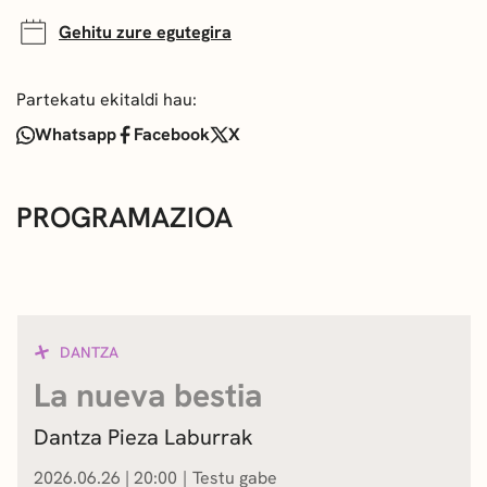
Gehitu zure egutegira
Partekatu ekitaldi hau:
Whatsapp
Facebook
X
PROGRAMAZIOA
DANTZA
La nueva bestia
Dantza Pieza Laburrak
2026.06.26
|
20:00
Testu gabe