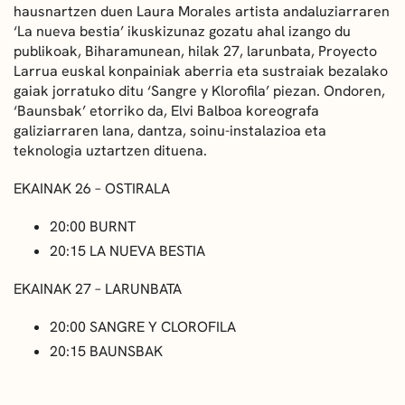
hausnartzen duen Laura Morales artista andaluziarraren
‘La nueva bestia’ ikuskizunaz gozatu ahal izango du
publikoak, Biharamunean, hilak 27, larunbata, Proyecto
Larrua euskal konpainiak aberria eta sustraiak bezalako
gaiak jorratuko ditu ‘Sangre y Klorofila’ piezan. Ondoren,
‘Baunsbak’ etorriko da, Elvi Balboa koreografa
galiziarraren lana, dantza, soinu-instalazioa eta
teknologia uztartzen dituena.
EKAINAK 26 – OSTIRALA
20:00 BURNT
20:15 LA NUEVA BESTIA
EKAINAK 27 – LARUNBATA
20:00 SANGRE Y CLOROFILA
20:15 BAUNSBAK