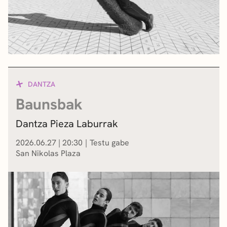
DANTZA
Baunsbak
Dantza Pieza Laburrak
2026.06.27
|
20:30
Testu gabe
San Nikolas Plaza