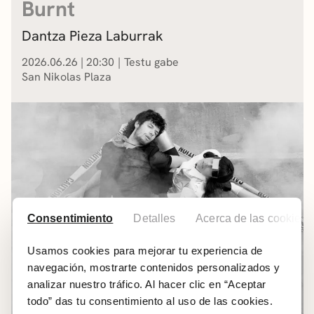
Burnt
Dantza Pieza Laburrak
2026.06.26
|
20:30
Testu gabe
San Nikolas Plaza
Consentimiento
Detalles
Acerca de las cookies
Usamos cookies para mejorar tu experiencia de
navegación, mostrarte contenidos personalizados y
analizar nuestro tráfico. Al hacer clic en “Aceptar
todo” das tu consentimiento al uso de las cookies.