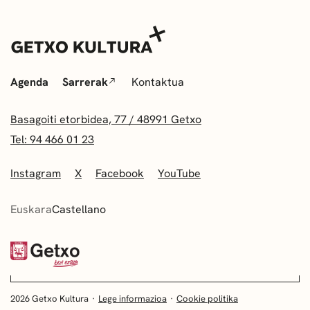
Agenda
Sarrerak
Kontaktua
Basagoiti etorbidea, 77 / 48991 Getxo
Tel: 94 466 01 23
Instagram
X
Facebook
YouTube
Euskara
Castellano
2026 Getxo Kultura
Lege informazioa
Cookie politika