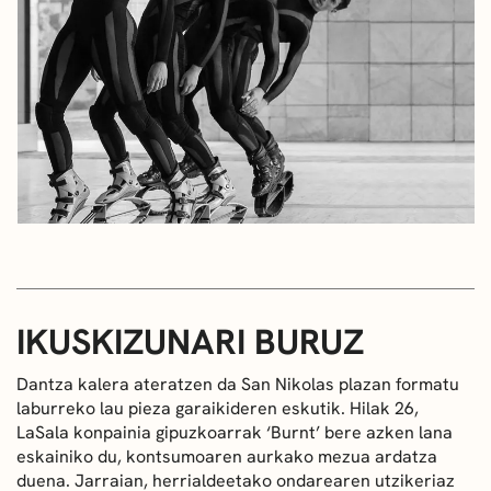
IKUSKIZUNARI BURUZ
Dantza kalera ateratzen da San Nikolas plazan formatu
laburreko lau pieza garaikideren eskutik. Hilak 26,
LaSala konpainia gipuzkoarrak ‘Burnt’ bere azken lana
eskainiko du, kontsumoaren aurkako mezua ardatza
duena. Jarraian, herrialdeetako ondarearen utzikeriaz