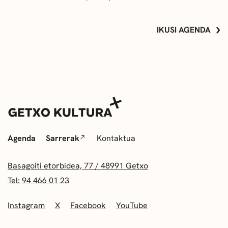
IKUSI AGENDA
Agenda
Sarrerak
Kontaktua
Basagoiti etorbidea, 77 / 48991 Getxo
Tel: 94 466 01 23
Instagram
X
Facebook
YouTube