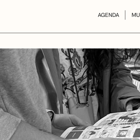
AGENDA
MU
KULTUR ETXEA
LIBURUTEGIAK
MUSIKA ESKOL
DEIALDIAK