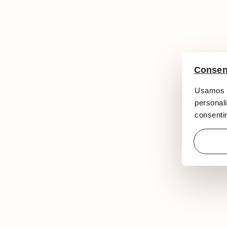
Consen
Usamos c
personali
consentim