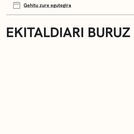
Gehitu zure egutegira
EKITALDIARI BURUZ