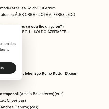
oderatzailea Koldo Gutiérrez
taideak: ÁLEX ORBE – JOSÉ A. PÉREZ LEDO
¿Cómo diantres se escribe un guion? /
UEL Á. GINER BOU – KOLDO AZPITARTE –
orja Crespo
ontenidos
das tu
das
 baino ordu bat lehenago Romo Kultur Etxean
hastapenak
(Amaia Ballesteros) (eus)
lex Orbe) (cas)
(Andrea Ganuza) (cas)