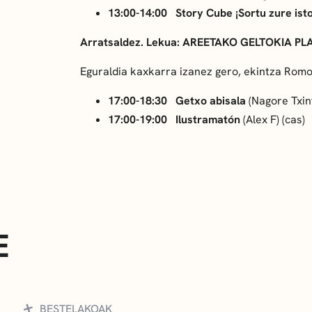
13:00-14:00
Story Cube ¡Sortu zure isto
Arratsaldez.
Lekua: AREETAKO GELTOKIA PLA
Eguraldia kaxkarra izanez gero, ekintza Rom
17:00-18:30
Getxo abisala
(Nagore Txin
17:00-19:00
Ilustramatón
(Alex F) (cas)
E
BESTELAKOAK