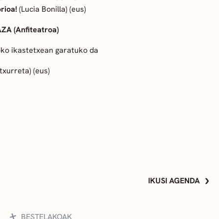
rioa!
(Lucia Bonilla) (eus)
ZA (Anfiteatroa)
oko ikastetxean garatuko da
txurreta) (eus)
IKUSI AGENDA
BESTELAKOAK