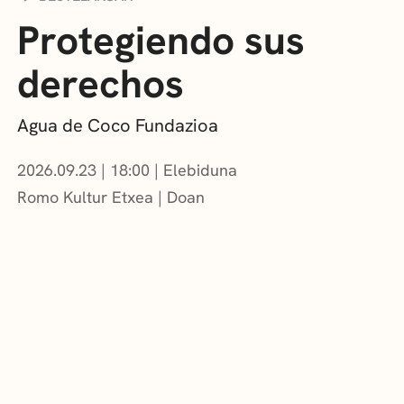
Protegiendo sus
derechos
Agua de Coco Fundazioa
2026.09.23
|
18:00
Elebiduna
Romo Kultur Etxea
Doan