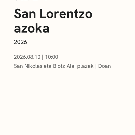
San Lorentzo
azoka
2026
2026.08.10
|
10:00
San Nikolas eta Biotz Alai plazak
Doan