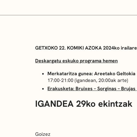
GETXOKO 22. KOMIKI AZOKA
2024ko irailare
Deskargatu eskuko programa hemen
Merkataritza gunea: Areetako Geltokia 
17:00-21:00 (igandean, 20:00ak arte)
Erakusketa: Bruixes – Sorginas – Brujas
IGANDEA 29ko ekintzak
Goizez