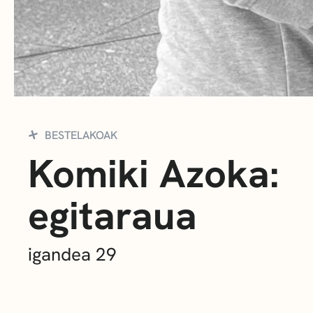
BESTELAKOAK
Komiki Azoka:
egitaraua
igandea 29