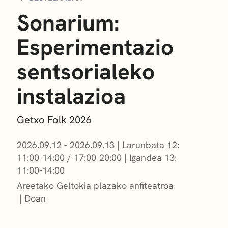
Sonarium:
Esperimentazio
sentsorialeko
instalazioa
Getxo Folk 2026
2026.09.12 - 2026.09.13
|
Larunbata 12:
11:00-14:00 / 17:00-20:00
|
Igandea 13:
11:00-14:00
Areetako Geltokia plazako anfiteatroa
Doan