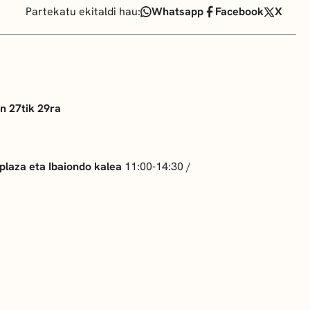
Partekatu ekitaldi hau:
Whatsapp
Facebook
X
n 27tik 29ra
plaza eta Ibaiondo kalea
11:00-14:30 /