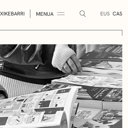
XIKEBARRI
EUS
CAS
MENUA
K
A