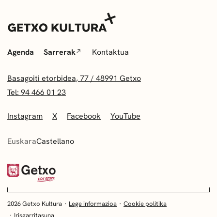
Agenda
Sarrerak
Kontaktua
Basagoiti etorbidea, 77 / 48991 Getxo
Tel: 94 466 01 23
Instagram
X
Facebook
YouTube
Euskara
Castellano
2026 Getxo Kultura
Lege informazioa
Cookie politika
Irisgarritasuna