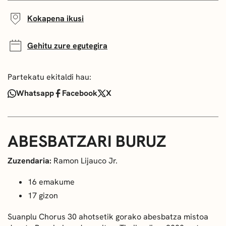
Kokapena ikusi
Gehitu zure egutegira
Partekatu ekitaldi hau:
Whatsapp
Facebook
X
ABESBATZARI BURUZ
Zuzendaria:
Ramon Lijauco Jr.
16 emakume
17 gizon
Suanplu Chorus 30 ahotsetik gorako abesbatza mistoa