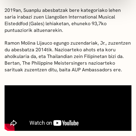
2019an, Suanplu abesbatzak bere kategoriako lehen
saria irabazi zuen Llangollen International Musical
Eisteddfod (Gales) lehiaketan, ehuneko 93,7ko
puntuaziorik altuenarekin.
Ramon Molina Lijauco egungo zuzendariak, Jr., zuzentzen
du abesbatza 2014tik. Nazioarteko ahots eta koru
aholkularia da, eta Thailandian zein Filipinetan bizi da.
Bertan, The Philippine Meistersingers nazioarteko
sarituak zuzentzen ditu, baita AUP Ambassadors ere.