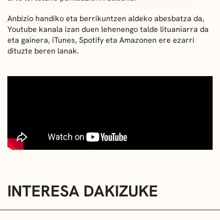
Anbizio handiko eta berrikuntzen aldeko abesbatza da,
Youtube kanala izan duen lehenengo talde lituaniarra da
eta gainera, iTunes, Spotify eta Amazonen ere ezarri
dituzte beren lanak.
INTERESA DAKIZUKE