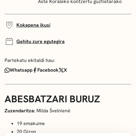
Aste Koraleko kontzertu guztietarako
Kokapena ikusi
Gehitu zure egutegira
Partekatu ekitaldi hau:
Whatsapp
Facebook
X
ABESBATZARI BURUZ
Zuzendaritza:
Milda Švelnienė
19 emakume
20 Gizon