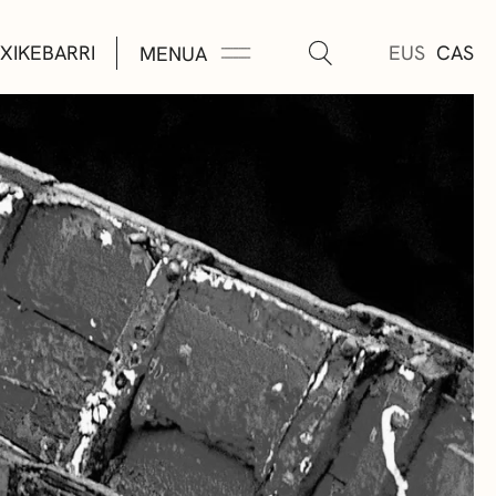
XIKEBARRI
EUS
CAS
MENUA
K
A