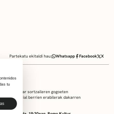
Partekatu ekitaldi hau:
Whatsapp
Facebook
X
ontenidos
das tu
taldeko hamar sortzaileren gogoeten
iteko material berrien erabilerak dakarren
usnarketa da.
das
artea) izango da, 19:30ean, Romo Kultur