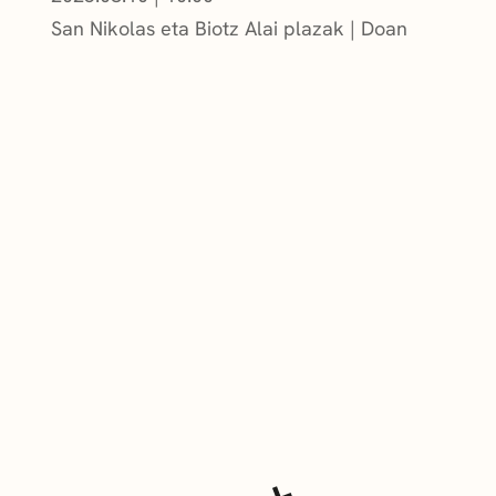
San Nikolas eta Biotz Alai plazak
Doan