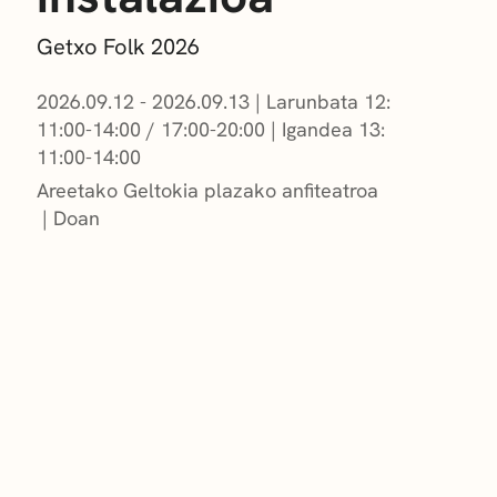
Getxo Folk 2026
2026.09.12 - 2026.09.13
|
Larunbata 12:
11:00-14:00 / 17:00-20:00
|
Igandea 13:
11:00-14:00
Areetako Geltokia plazako anfiteatroa
Doan