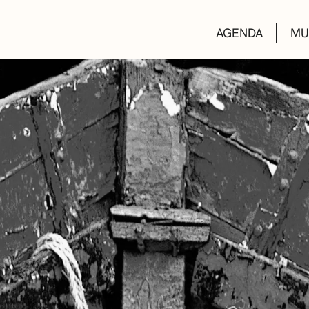
AGENDA
MU
KULTUR ETXEA
LIBURUTEGIAK
MUSIKA ESKOL
DEIALDIAK