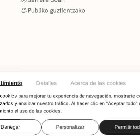
Publiko guztientzako
timiento
Detalles
Acerca de las cookies
UZ
ookies para mejorar tu experiencia de navegación, mostrarte c
zados y analizar nuestro tráfico. Al hacer clic en “Aceptar todo” 
iento al uso de las cookies.
Konrado Mugertzaren argazkien eta gure kos
bitartez, ZURA ETA URA erakusketa ontziak eg
kolore eta identitate galtzearen inguruko ha
Denegar
Personalizar
Permitir to
Solasaldia artistarekin apirilaren 23an (aste