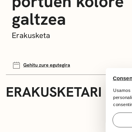
portuen kolore
galtzea
Erakusketa
Gehitu zure egutegira
Consen
ERAKUSKETARI BUR
Usamos c
personali
consentim