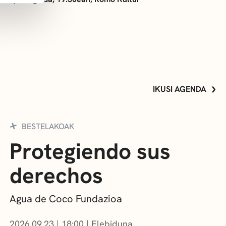
IKUSI AGENDA
BESTELAKOAK
Protegiendo sus
derechos
Agua de Coco Fundazioa
2026.09.23
|
18:00
Elebiduna