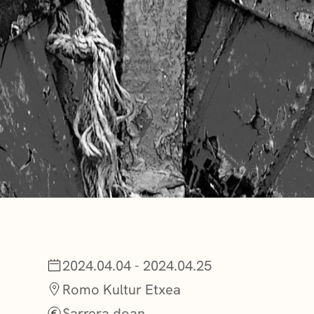
BERRIAK
GETXO KULTU
KULTUR ELKAR
2024.04.04 - 2024.04.25
Romo Kultur Etxea
Sarrera doan