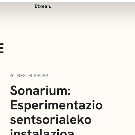
Etxean.
E
BESTELAKOAK
Sonarium:
Esperimentazio
sentsorialeko
instalazioa