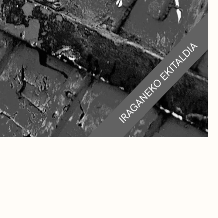
RA
TEAK