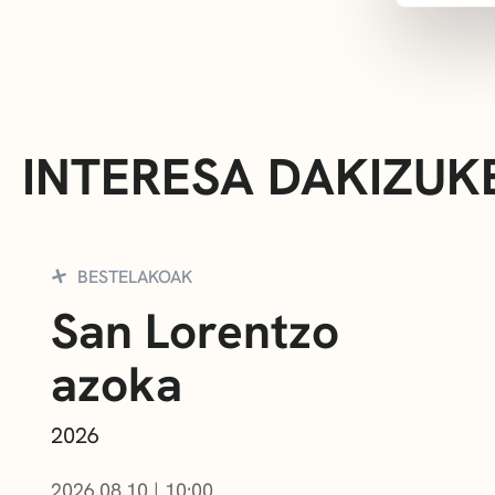
INTERESA DAKIZUK
BESTELAKOAK
San Lorentzo
azoka
2026
2026.08.10
|
10:00