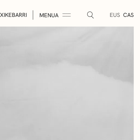
XIKEBARRI
EUS
CAS
MENUA
K
A