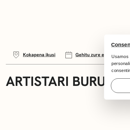
Consen
Kokapena ikusi
Gehitu zure egutegira
Usamos c
personali
consentim
ARTISTARI BURUZ