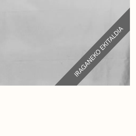
RA
TEAK