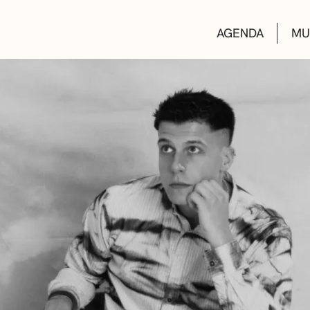
AGENDA
MU
KULTUR ETXEA
LIBURUTEGIAK
MUSIKA ESKOL
DEIALDIAK