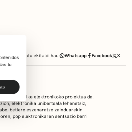
Partekatu ekitaldi hau:
Whatsapp
Facebook
X
ontenidos
das tu
das
karazko musika elektronikoko proiektua da.
ion, elektronika unibertsala lehenetsiz,
gabe, betiere eszenaratze zainduarekin.
oren, pop elektronikaren sentsazio berri