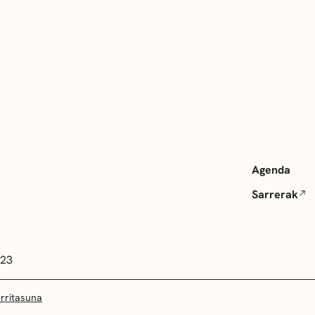
Agenda
Sarrerak
 23
arritasuna