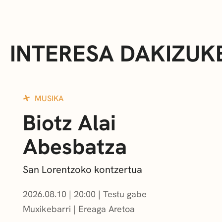
INTERESA DAKIZUK
MUSIKA
Biotz Alai
Abesbatza
San Lorentzoko kontzertua
2026.08.10
|
20:00
Testu gabe
Muxikebarri
|
Ereaga Aretoa