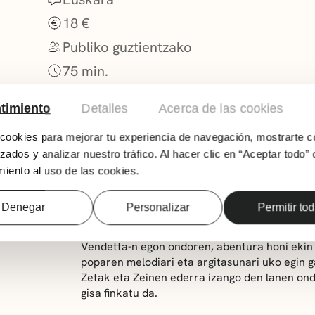
18 €
Publiko guztientzako
75 min.
timiento
Detalles
Acerca de las cookies
ookies para mejorar tu experiencia de navegación, mostrarte c
zados y analizar nuestro tráfico. Al hacer clic en “Aceptar todo” 
iento al uso de las cookies.
Denegar
Personalizar
Permitir to
Zetak Pello Reparazen eskutik sortutako eus
Vendetta-n egon ondoren, abentura honi ekin z
poparen melodiari eta argitasunari uko egin 
Zetak
eta
Zeinen ederra izango den
lanen ond
gisa finkatu da.