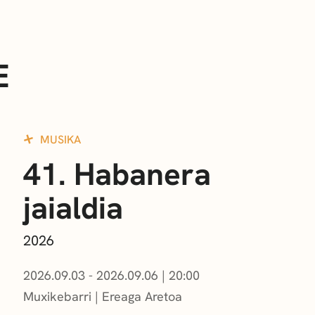
E
MUSIKA
41. Habanera
jaialdia
2026
2026.09.03 - 2026.09.06
|
20:00
Muxikebarri
|
Ereaga Aretoa