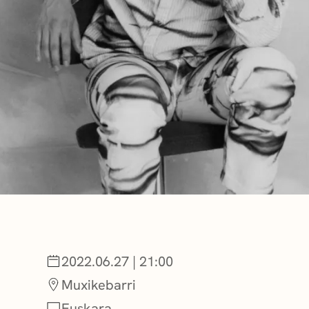
BERRIAK
GETXO KULTU
KULTUR ELKAR
2022.06.27 | 21:00
Muxikebarri
Euskara