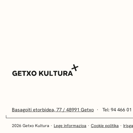
Basagoiti etorbidea, 77 / 48991 Getxo
Tel: 94 466 01
2026 Getxo Kultura
Lege informazioa
Cookie politika
Irisg