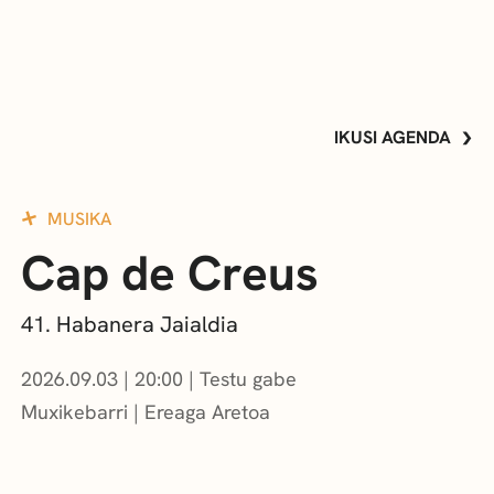
IKUSI AGENDA
MUSIKA
Cap de Creus
41. Habanera Jaialdia
2026.09.03
|
20:00
Testu gabe
Muxikebarri
|
Ereaga Aretoa