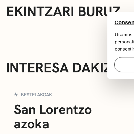
EKINTZARI BURUZ
Consen
Usamos c
personali
consentim
INTERESA DAKIZUK
BESTELAKOAK
San Lorentzo
azoka