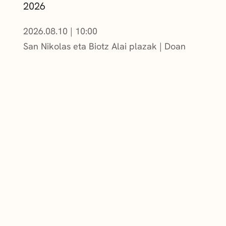
2026
2026.08.10
|
10:00
San Nikolas eta Biotz Alai plazak
Doan