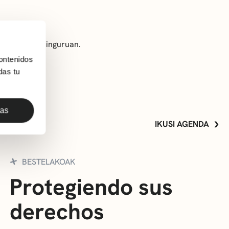
ren obraren inguruan.
ontenidos
das tu
das
IKUSI AGENDA
BESTELAKOAK
Protegiendo sus
derechos