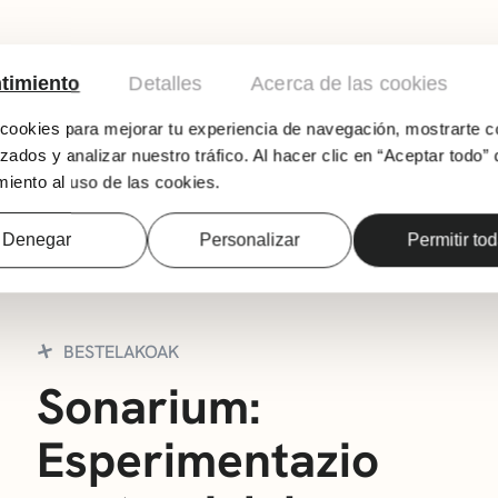
timiento
Detalles
Acerca de las cookies
Versadas olerki-kluba, Maya Angelou autorea
ookies para mejorar tu experiencia de navegación, mostrarte c
zados y analizar nuestro tráfico. Al hacer clic en “Aceptar todo” 
iento al uso de las cookies.
E
Denegar
Personalizar
Permitir to
BESTELAKOAK
Sonarium:
Esperimentazio