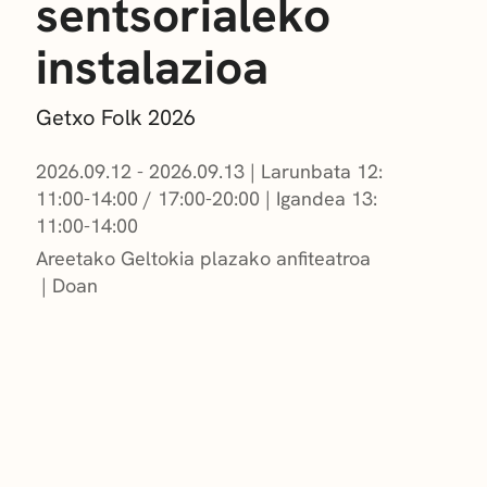
sentsorialeko
instalazioa
Getxo Folk 2026
2026.09.12 - 2026.09.13
|
Larunbata 12:
11:00-14:00 / 17:00-20:00
|
Igandea 13:
11:00-14:00
Areetako Geltokia plazako anfiteatroa
Doan