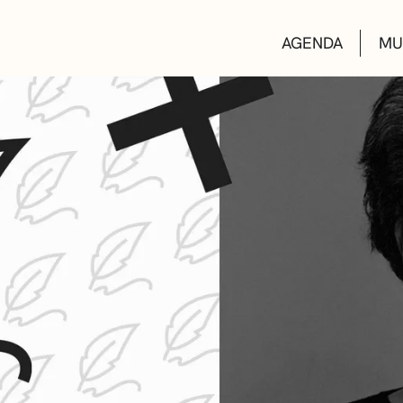
AGENDA
MU
KULTUR ETXEA
LIBURUTEGIAK
MUSIKA ESKOL
DEIALDIAK