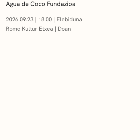
Agua de Coco Fundazioa
2026.09.23
|
18:00
Elebiduna
Romo Kultur Etxea
Doan