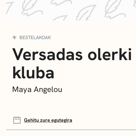
BESTELAKOAK
Versadas olerki
kluba
Maya Angelou
Gehitu zure egutegira