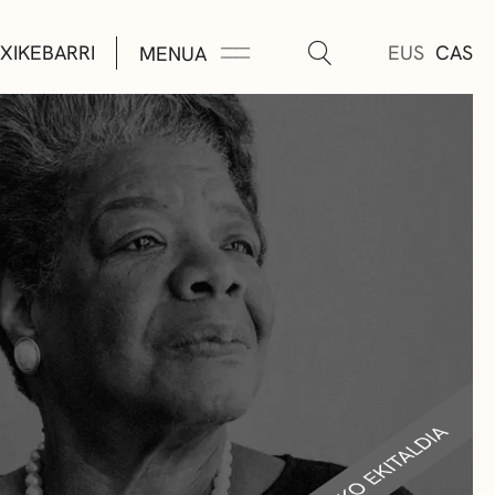
XIKEBARRI
EUS
CAS
MENUA
K
A