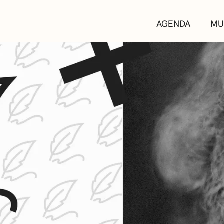
AGENDA
MU
KULTUR ETXEA
LIBURUTEGIAK
MUSIKA ESKOL
DEIALDIAK