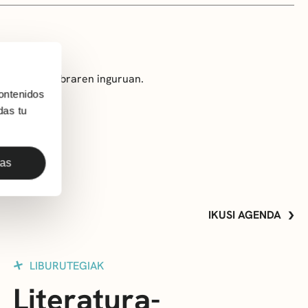
autorearen obraren inguruan.
ontenidos
das tu
das
IKUSI AGENDA
LIBURUTEGIAK
Literatura-