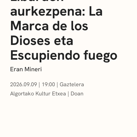
aurkezpena: La
Marca de los
Dioses eta
Escupiendo fuego
Eran Mineri
2026.09.09
|
19:00
Gaztelera
Algortako Kultur Etxea
Doan