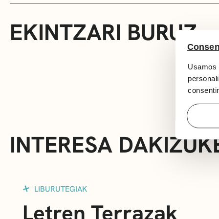
EKINTZARI BURUZ
Consen
Usamos c
personali
consentim
INTERESA DAKIZUK
LIBURUTEGIAK
Letren Terrazak