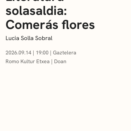
solasaldia:
Comerás flores
Lucia Solla Sobral
2026.09.14
|
19:00
Gaztelera
Romo Kultur Etxea
Doan