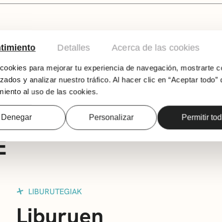
timiento
Detalles
Acerca de las cookies
Versadas olerki-kluba, Rabindranath Tagore 
ookies para mejorar tu experiencia de navegación, mostrarte c
zados y analizar nuestro tráfico. Al hacer clic en “Aceptar todo” 
iento al uso de las cookies.
Denegar
Personalizar
Permitir to
E
LIBURUTEGIAK
Liburuen