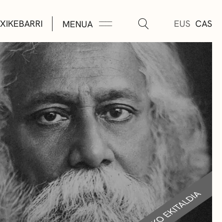
XIKEBARRI
EUS
CAS
MENUA
K
A