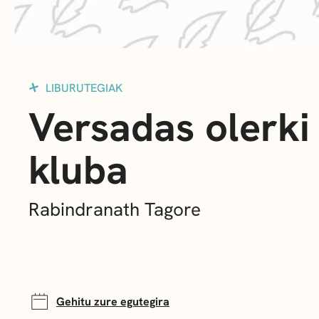
LIBURUTEGIAK
Versadas olerki
kluba
Rabindranath Tagore
Gehitu zure egutegira