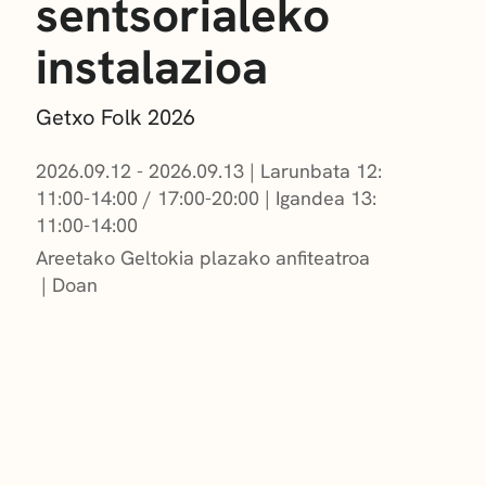
sentsorialeko
instalazioa
Getxo Folk 2026
2026.09.12 - 2026.09.13
|
Larunbata 12:
11:00-14:00 / 17:00-20:00
|
Igandea 13:
11:00-14:00
Areetako Geltokia plazako anfiteatroa
Doan