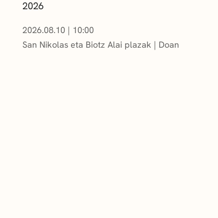
2026
2026.08.10
|
10:00
San Nikolas eta Biotz Alai plazak
Doan