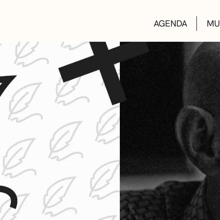
AGENDA
MU
KULTUR ETXEA
LIBURUTEGIAK
MUSIKA ESKOL
DEIALDIAK