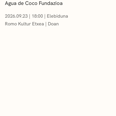
Agua de Coco Fundazioa
2026.09.23
|
18:00
Elebiduna
Romo Kultur Etxea
Doan