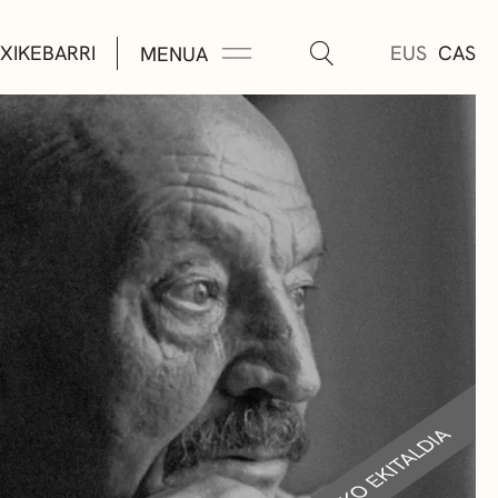
XIKEBARRI
EUS
CAS
MENUA
K
A