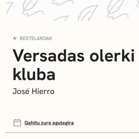
BESTELAKOAK
Versadas olerki
kluba
José Hierro
Gehitu zure egutegira