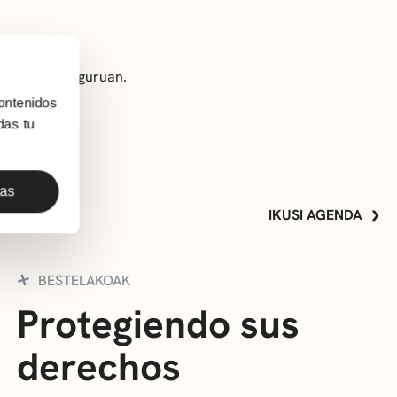
n obraren inguruan.
ontenidos
das tu
das
IKUSI AGENDA
BESTELAKOAK
Protegiendo sus
derechos