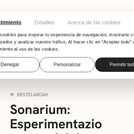
timiento
Detalles
Acerca de las cookies
Versadas olerki-kluba, José Hierro autoreare
ookies para mejorar tu experiencia de navegación, mostrarte c
zados y analizar nuestro tráfico. Al hacer clic en “Aceptar todo” 
iento al uso de las cookies.
E
Denegar
Personalizar
Permitir to
BESTELAKOAK
Sonarium:
Esperimentazio