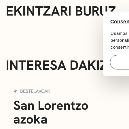
EKINTZARI BURUZ
Consen
Usamos c
personali
consentim
INTERESA DAKIZUK
BESTELAKOAK
San Lorentzo
azoka