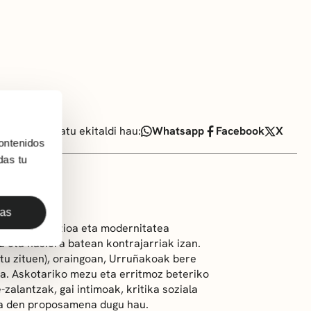
Partekatu ekitaldi hau:
Whatsapp
Facebook
X
ontenidos
das tu
das
slariak tradizioa eta modernitatea
iz eta hasiera batean kontrajarriak izan.
atu zituen), oraingoan, Urruñakoak bere
a. Askotariko mezu eta erritmoz beteriko
zalantzak, gai intimoak, kritika soziala
na den proposamena dugu hau.