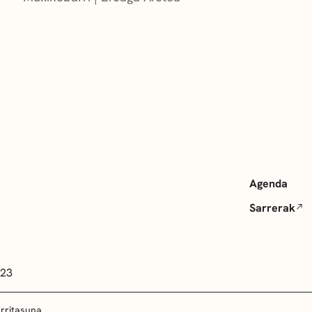
Agenda
Sarrerak
 23
arritasuna