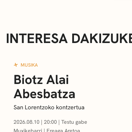
INTERESA DAKIZUK
MUSIKA
Biotz Alai
Abesbatza
San Lorentzoko kontzertua
2026.08.10
|
20:00
Testu gabe
Muxikebarri
|
Ereaga Aretoa