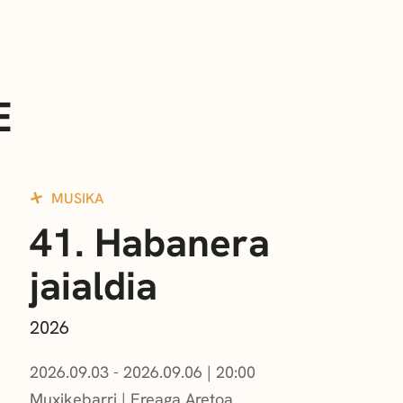
E
MUSIKA
41. Habanera
jaialdia
2026
2026.09.03 - 2026.09.06
|
20:00
Muxikebarri
|
Ereaga Aretoa