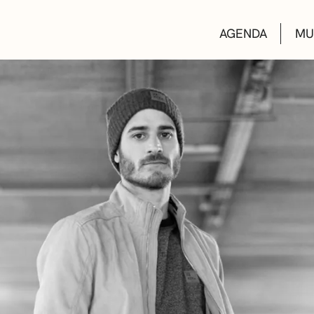
AGENDA
MU
KULTUR ETXEA
LIBURUTEGIAK
MUSIKA ESKOL
DEIALDIAK