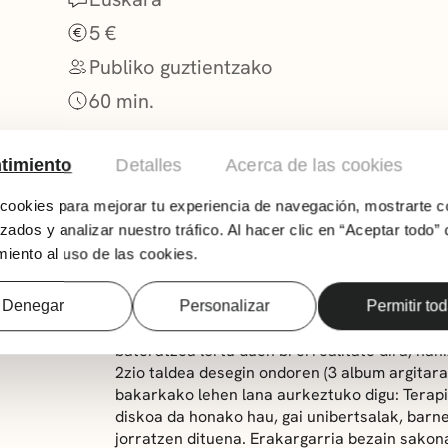
5 €
Publiko guztientzako
60 min.
timiento
Detalles
Acerca de las cookies
ookies para mejorar tu experiencia de navegación, mostrarte c
zados y analizar nuestro tráfico. Al hacer clic en “Aceptar todo” 
iento al uso de las cookies.
Denegar
Personalizar
Permitir to
Odei Barroso bertsolari eta trap eta drill abe
bateratzea lortu duen bi errealitate dira, nah
2zio taldea desegin ondoren (3 album argitar
bakarkako lehen lana aurkeztuko digu: Terapi
diskoa da honako hau, gai unibertsalak, barne-
jorratzen dituena. Erakargarria bezain sako