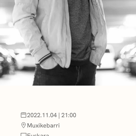
BERRIAK
GETXO KULTU
KULTUR ELKAR
2022.11.04 | 21:00
Muxikebarri
Euskara