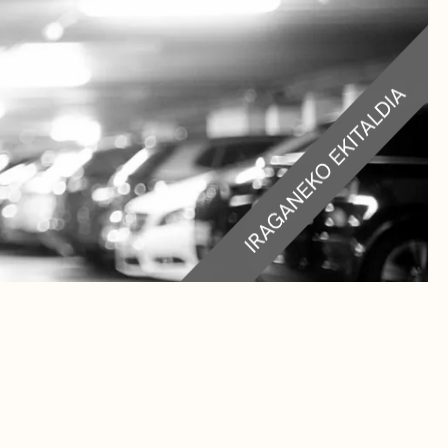
RA
TEAK