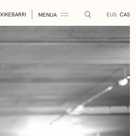
XIKEBARRI
EUS
CAS
MENUA
K
A