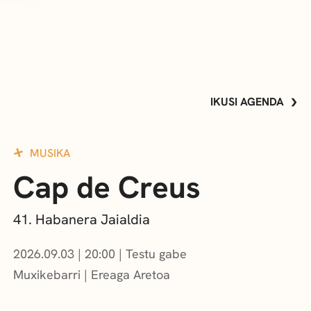
IKUSI AGENDA
MUSIKA
Cap de Creus
41. Habanera Jaialdia
2026.09.03
|
20:00
Testu gabe
Muxikebarri
|
Ereaga Aretoa