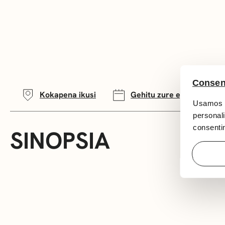
Consen
Kokapena ikusi
Gehitu zure egutegira
Usamos c
personali
consentim
SINOPSIA