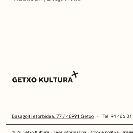
Basagoiti etorbidea, 77 / 48991 Getxo
Tel: 94 466 01
2026 Getxo Kultura
Lege informazioa
Cookie politika
Irisg