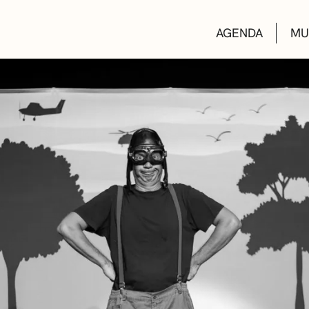
AGENDA
MU
KULTUR ETXEA
LIBURUTEGIAK
MUSIKA ESKOL
DEIALDIAK