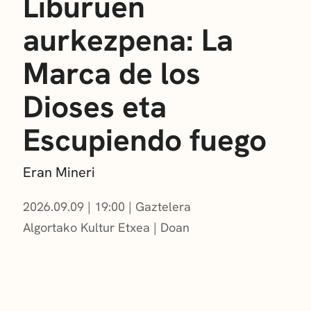
Liburuen
aurkezpena: La
Marca de los
Dioses eta
Escupiendo fuego
Eran Mineri
2026.09.09
|
19:00
Gaztelera
Algortako Kultur Etxea
Doan