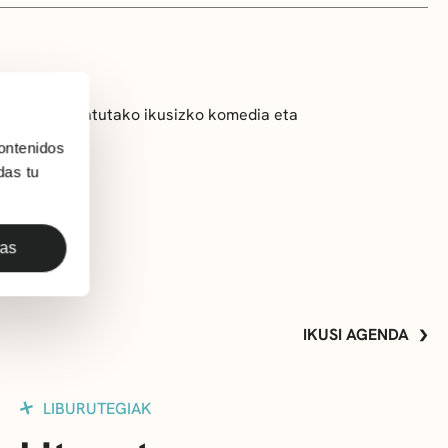
ta interpretatutako ikusizko komedia eta
ontenidos
das tu
das
IKUSI AGENDA
LIBURUTEGIAK