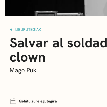
LIBURUTEGIAK
Salvar al solda
clown
Mago Puk
Gehitu zure egutegira