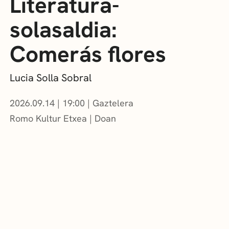
Literatura-
solasaldia:
Comerás flores
Lucia Solla Sobral
2026.09.14
|
19:00
Gaztelera
Romo Kultur Etxea
Doan