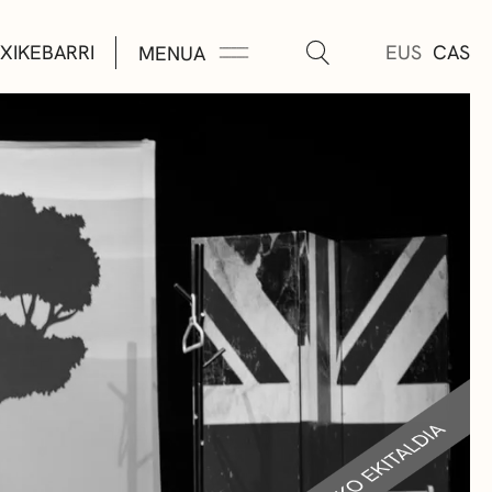
XIKEBARRI
EUS
CAS
MENUA
K
A