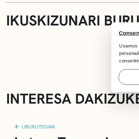
IKUSKIZUNARI BUR
Consen
Usamos c
personali
consentim
INTERESA DAKIZUK
LIBURUTEGIAK