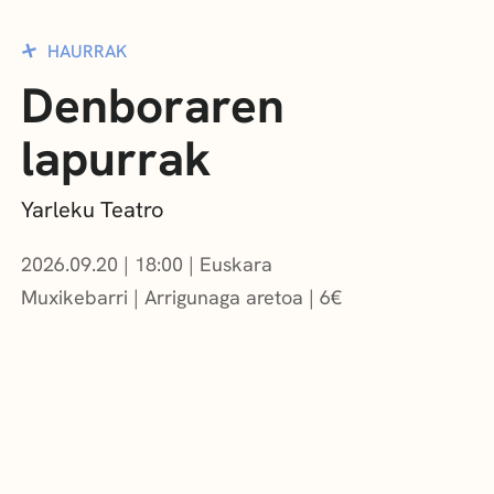
HAURRAK
Denboraren
lapurrak
Yarleku Teatro
2026.09.20
|
18:00
Euskara
Muxikebarri
|
Arrigunaga aretoa
6
€