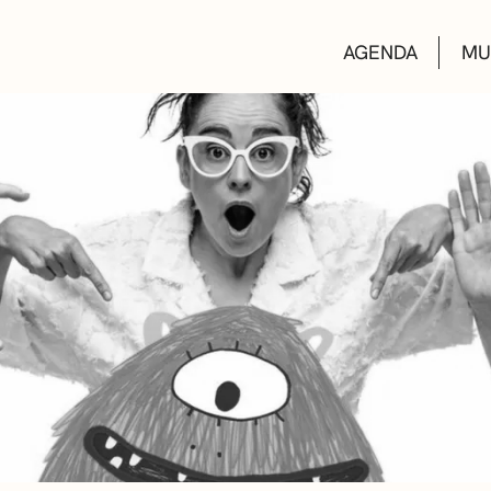
AGENDA
MU
KULTUR ETXEA
LIBURUTEGIAK
MUSIKA ESKOL
DEIALDIAK