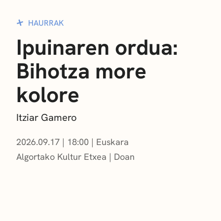
HAURRAK
Ipuinaren ordua:
Bihotza more
kolore
Itziar Gamero
2026.09.17
|
18:00
Euskara
Algortako Kultur Etxea
Doan