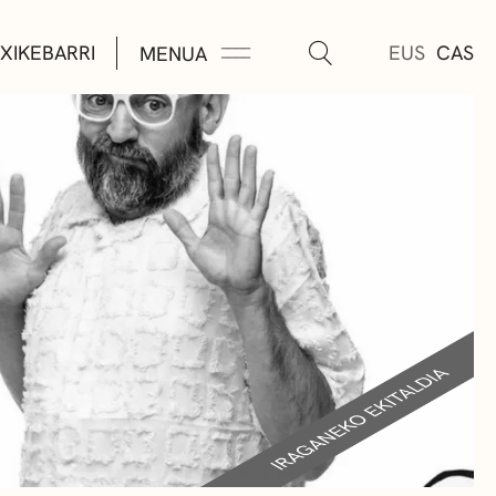
XIKEBARRI
EUS
CAS
MENUA
K
A