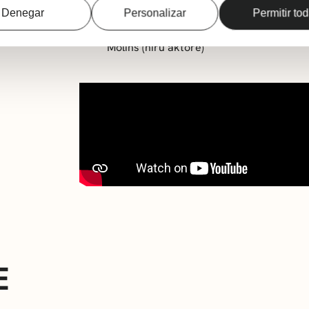
Ekoizpena:
ZUM-ZUM TEATRE
Denegar
Personalizar
Permitir to
Aktoreak:
Begonya Ferrer, Albert Garcia
Molins (hiru aktore)
E