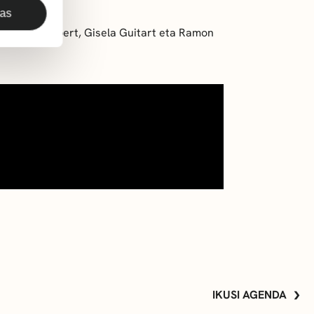
das
, Jordi Gilabert, Gisela Guitart eta Ramon
IKUSI AGENDA