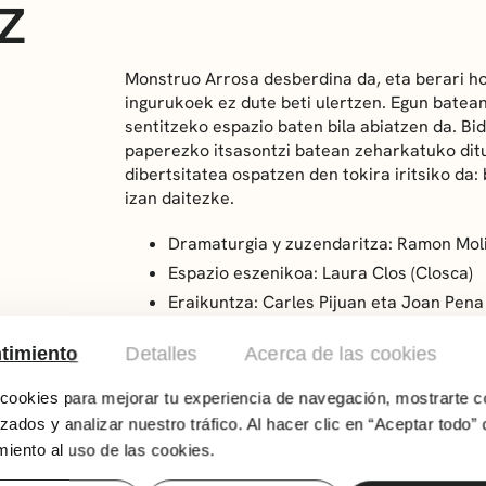
Z
Monstruo Arrosa desberdina da, eta berari ho
ingurukoek ez dute beti ulertzen. Egun batea
sentitzeko espazio baten bila abiatzen da. B
paperezko itsasontzi batean zeharkatuko ditu,
dibertsitatea ospatzen den tokira iritsiko da
izan daitezke.
Dramaturgia y zuzendaritza:
Ramon Mol
Espazio eszenikoa:
Laura Clos (Closca)
Eraikuntza:
Carles Pijuan eta Joan Pena
Jantziak:
Adriana Parra
timiento
Detalles
Acerca de las cookies
Musika:
varios autores
Robotika:
Santi Serrano – Smart School
ookies para mejorar tu experiencia de navegación, mostrarte c
Argiztapena:
Ivan Rubio
zados y analizar nuestro tráfico. Al hacer clic en “Aceptar todo” 
Ekoizpen exekutiboa:
Nando de Pablo
iento al uso de las cookies.
Bideoa eta off-ahotsa:
Begonya Ferrer