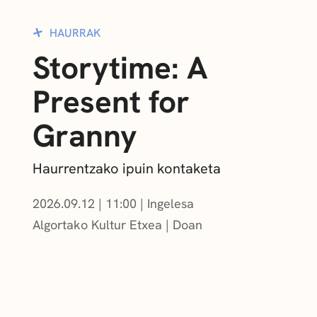
HAURRAK
Storytime: A
Present for
Granny
Haurrentzako ipuin kontaketa
2026.09.12
|
11:00
Ingelesa
Algortako Kultur Etxea
Doan