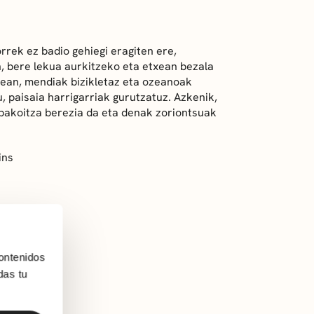
rrek ez badio gehiegi eragiten ere,
n, bere lekua aurkitzeko eta etxean bezala
idean, mendiak bizikletaz eta ozeanoak
 paisaia harrigarriak gurutzatuz. Azkenik,
: bakoitza berezia da eta denak zoriontsuak
ins
ontenidos
das tu