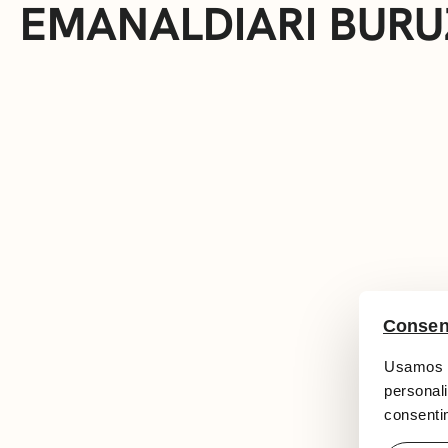
EMANALDIARI BURU
Consen
Usamos c
personali
consentim