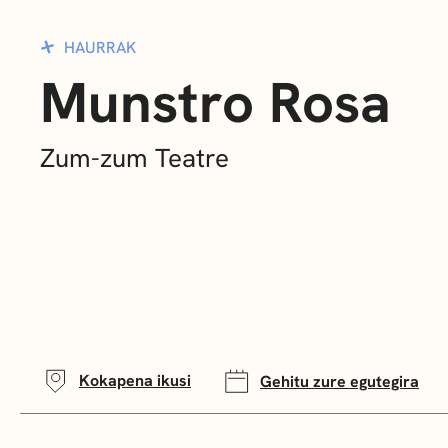
HAURRAK
Munstro Rosa
Zum-zum Teatre
Kokapena ikusi
Gehitu zure egutegira