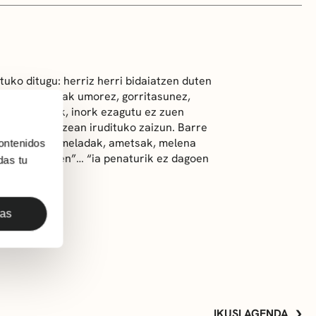
tuko ditugu: herriz herri bidaiatzen duten
uak…, istorioak umorez, gorritasunez,
entzugabeak, inork ezagutu ez zuen
n izkina jiratzean irudituko zaizun. Barre
n keinu: marmeladak, ametsak, melena
ontenidos
ak… “kontatzen”… “ia penaturik ez dagoen
das tu
das
IKUSI AGENDA