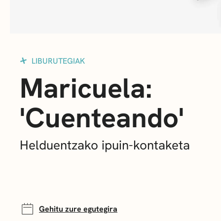
LIBURUTEGIAK
Maricuela:
'Cuenteando'
Helduentzako ipuin-kontaketa
Gehitu zure egutegira