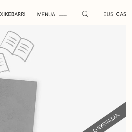
XIKEBARRI
EUS
CAS
MENUA
K
A