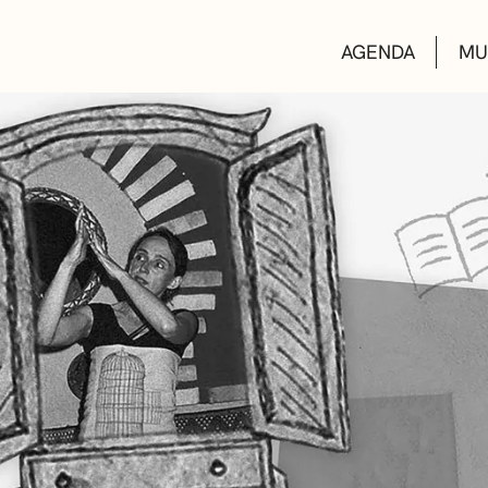
AGENDA
MU
KULTUR ETXEA
LIBURUTEGIAK
MUSIKA ESKOL
DEIALDIAK