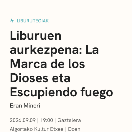
LIBURUTEGIAK
Liburuen
aurkezpena: La
Marca de los
Dioses eta
Escupiendo fuego
Eran Mineri
2026.09.09
|
19:00
Gaztelera
Algortako Kultur Etxea
Doan