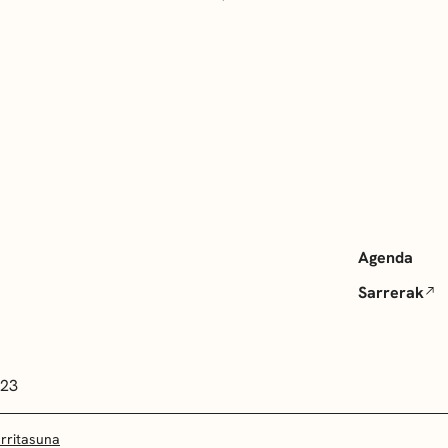
Agenda
Sarrerak
 23
arritasuna