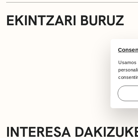
EKINTZARI BURUZ
Consen
Usamos c
personali
consentim
INTERESA DAKIZUK