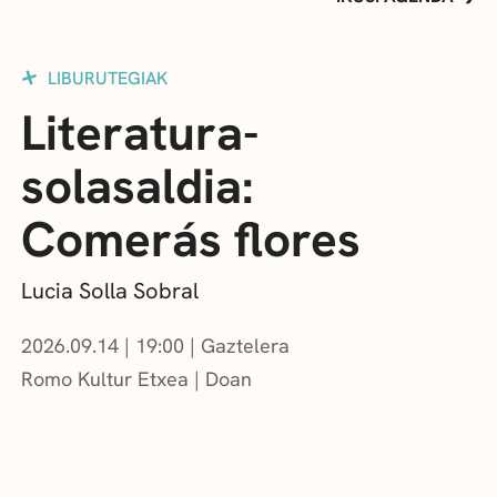
LIBURUTEGIAK
Literatura-
solasaldia:
Comerás flores
Lucia Solla Sobral
2026.09.14
|
19:00
Gaztelera
Romo Kultur Etxea
Doan