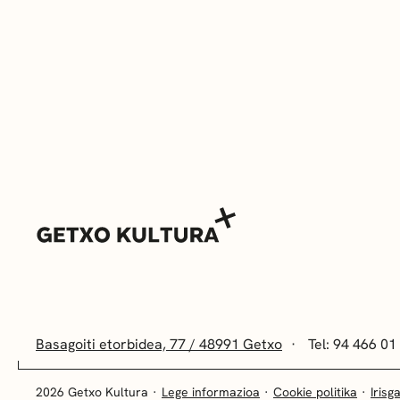
Basagoiti etorbidea, 77 / 48991 Getxo
Tel: 94 466 01
2026 Getxo Kultura
Lege informazioa
Cookie politika
Irisg