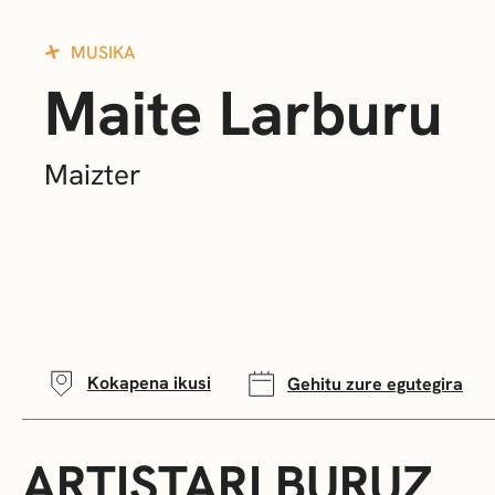
MUSIKA
Maite Larburu
Maizter
Kokapena ikusi
Gehitu zure egutegira
ARTISTARI BURUZ