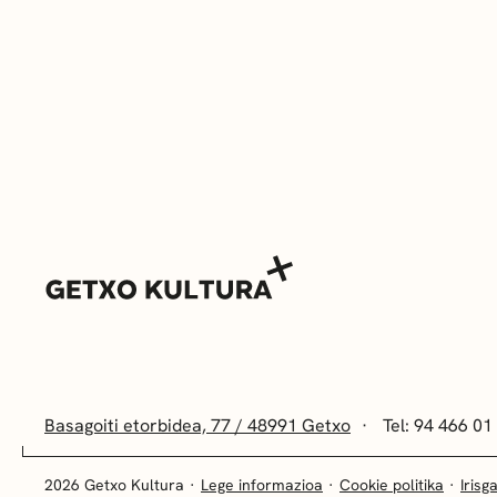
Basagoiti etorbidea, 77 / 48991 Getxo
Tel: 94 466 01
2026 Getxo Kultura
Lege informazioa
Cookie politika
Irisg