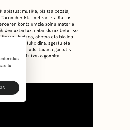
k abiatua: musika, bizitza bezala,
 Taroncher klarinetean eta Karlos
meroaren kontzientzia soinu-materia
aikidea uztartuz, ñabarduraz beteriko
Gitarra klasikoa, ahotsa eta biolina
solasean arituko dira, agertu eta
ragankorraren edertasuna gertutik
entsitatea bizitzeko gonbita.
ontenidos
das tu
das