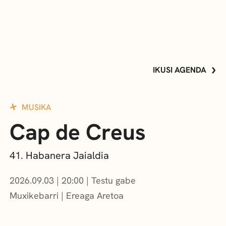
IKUSI AGENDA
MUSIKA
Cap de Creus
41. Habanera Jaialdia
2026.09.03
|
20:00
Testu gabe
Muxikebarri
|
Ereaga Aretoa