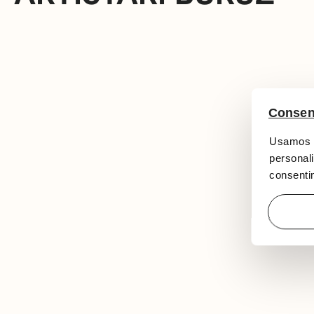
Consen
Usamos c
personali
consentim