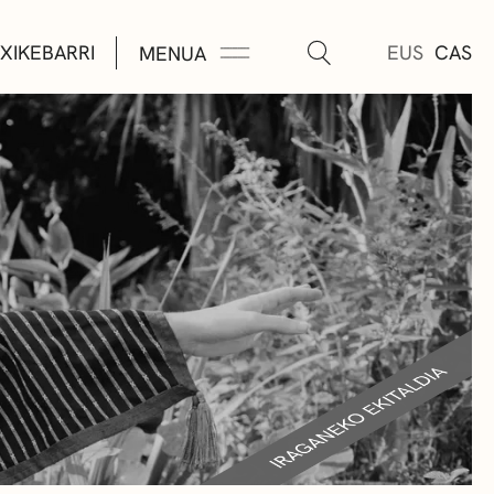
XIKEBARRI
EUS
CAS
MENUA
K
A