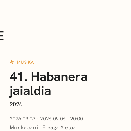
E
MUSIKA
41. Habanera
jaialdia
2026
2026.09.03 - 2026.09.06
|
20:00
Muxikebarri
|
Ereaga Aretoa