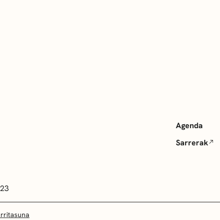
Agenda
Sarrerak
 23
arritasuna