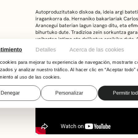
Autoproduzitutako diskoa da, ideia argi bateti
iragankorra da. Hernaniko bakarlariak Carlos
Arancegui baterian lagun izango ditu, eta efi
bihurtuko dute. Tradizioa zein sorkuntza gar
unibertso intimo eta delikatua eraikiko dute. 
denborarekin eta oroimenarekin elkarrizketa 
timiento
Detalles
Acerca de las cookies
desagertzen diren arrasto sonoroen bidez. I
entzuteko eta iheskorrean ezkutatzen den int
ookies para mejorar tu experiencia de navegación, mostrarte c
zados y analizar nuestro tráfico. Al hacer clic en “Aceptar todo” 
iento al uso de las cookies.
Denegar
Personalizar
Permitir to