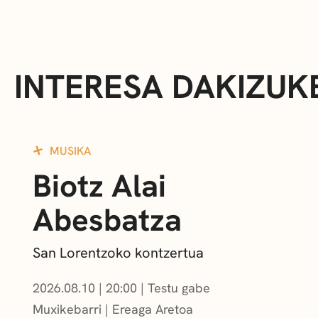
INTERESA DAKIZUK
MUSIKA
Biotz Alai
Abesbatza
San Lorentzoko kontzertua
2026.08.10
|
20:00
Testu gabe
Muxikebarri
|
Ereaga Aretoa