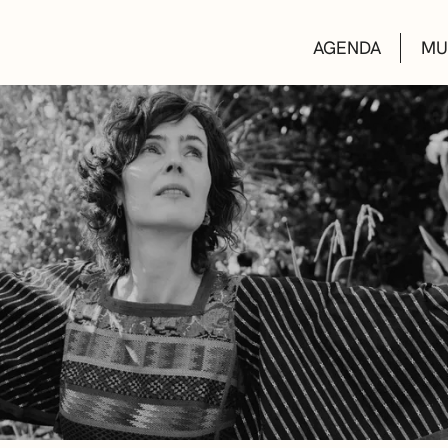
AGENDA
MU
KULTUR ETXEA
LIBURUTEGIAK
MUSIKA ESKOL
DEIALDIAK