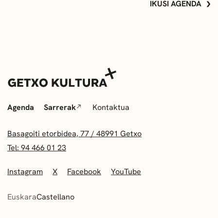
IKUSI AGENDA
Agenda
Sarrerak
Kontaktua
Basagoiti etorbidea, 77 / 48991 Getxo
Tel: 94 466 01 23
Instagram
X
Facebook
YouTube
Euskara
Castellano