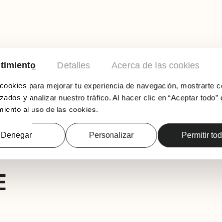
timiento
Detalles
Acerca de las cookies
ookies para mejorar tu experiencia de navegación, mostrarte c
zados y analizar nuestro tráfico. Al hacer clic en “Aceptar todo” 
“Parideras del Tajuña (entre el Bierzo y la A
iento al uso de las cookies.
Torralba egilearen eskutik
Denegar
Personalizar
Permitir to
E