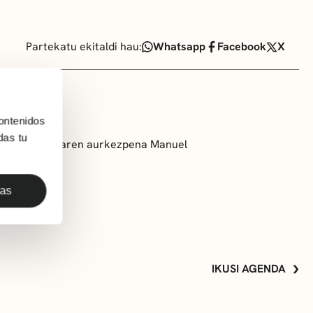
Partekatu ekitaldi hau:
Whatsapp
Facebook
X
ontenidos
das tu
lcarria)” liburuaren aurkezpena Manuel
das
IKUSI AGENDA