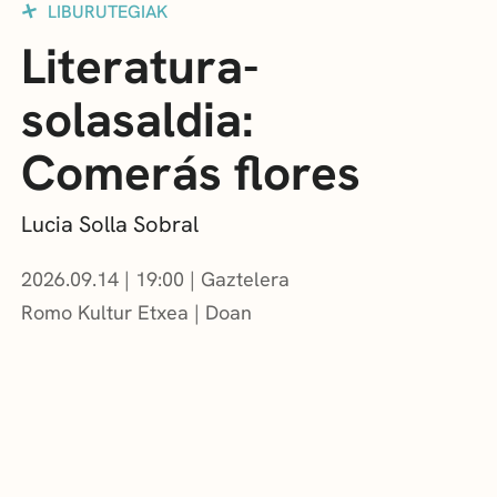
LIBURUTEGIAK
Literatura-
solasaldia:
Comerás flores
Lucia Solla Sobral
2026.09.14
|
19:00
Gaztelera
Romo Kultur Etxea
Doan