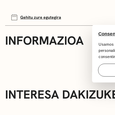
Gehitu zure egutegira
Consen
INFORMAZIOA
Usamos c
personali
consentim
INTERESA DAKIZUK