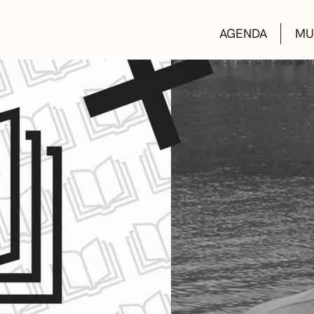
AGENDA
MU
KULTUR ETXEA
LIBURUTEGIAK
MUSIKA ESKOL
DEIALDIAK