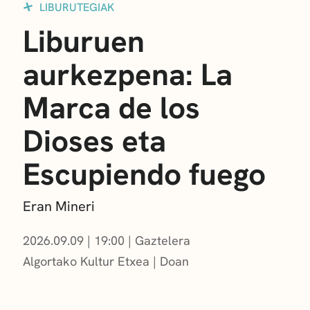
LIBURUTEGIAK
Liburuen
aurkezpena: La
Marca de los
Dioses eta
Escupiendo fuego
Eran Mineri
2026.09.09
|
19:00
Gaztelera
Algortako Kultur Etxea
Doan