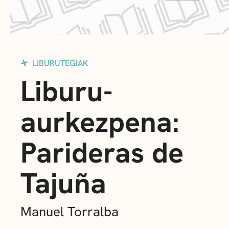
LIBURUTEGIAK
Liburu-
aurkezpena:
Parideras de
Tajuña
Manuel Torralba