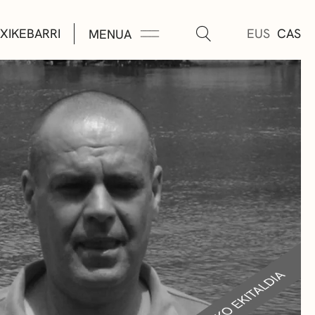
XIKEBARRI
EUS
CAS
MENUA
K
A