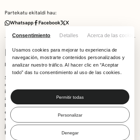
Partekatu ekitaldi hau:
Whatsapp
Facebook
X
Consentimiento
Detalles
Acerca de las cookies
INFORMACIÓN
Usamos cookies para mejorar tu experiencia de
navegación, mostrarte contenidos personalizados y
Irati Elorza egilearen eskutik
analizar nuestro tráfico. Al hacer clic en “Aceptar
todo” das tu consentimiento al uso de las cookies.
Sinopsia: Frederick desagertu zenetik, Leirek etengabe
egin ditu galdera horiek. Dolua jasateko, eleberri bat
idaztea erabaki zuen. Zerbitzu Sekretuak interesgarri
Permitir todas
aurkitu zuen eta Leire atxilotuta eta torturapean dauka,
bere literaturan egiaren bila. Leirek gogoratzen du nola
ezagutu zuten elkar, zer ikusi zuen, zer ez zitzaion
Personalizar
egokitzen eta benetan gobernatzen duenarekin botere-
jokoetan ez sartzeko egin zuen guztia. Baina galderak
hor dirau, zer gertatu zitzaion benetan Frederick Seofi?
Denegar