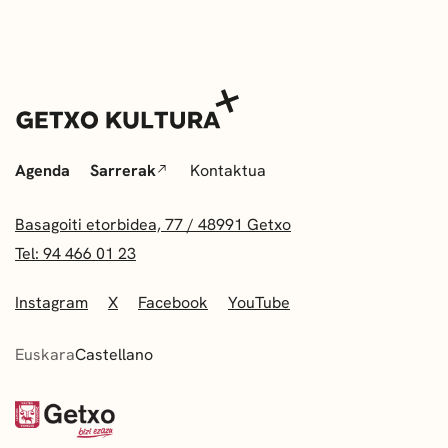
Agenda
Sarrerak
Kontaktua
Basagoiti etorbidea, 77 / 48991 Getxo
Tel: 94 466 01 23
Instagram
X
Facebook
YouTube
Euskara
Castellano