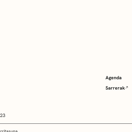
Agenda
Sarrerak
 23
arritasuna