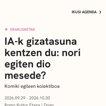
IKUSI AGENDA
ERAKUSKETAK
IA-k gizatasuna
kentzen du: nori
egiten dio
mesede?
Komiki egileen kolektiboa
2026.09.29 - 2026.10.30
Romo Kultur Etxea
Doan