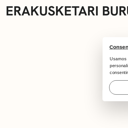
ERAKUSKETARI BUR
Consen
Usamos c
personali
consentim