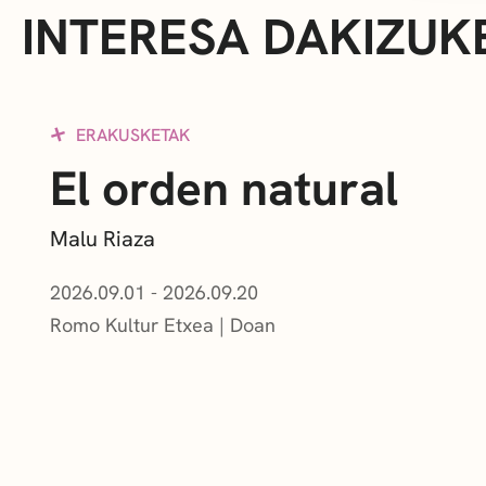
INTERESA DAKIZUK
ERAKUSKETAK
El orden natural
Malu Riaza
2026.09.01 - 2026.09.20
Romo Kultur Etxea
Doan