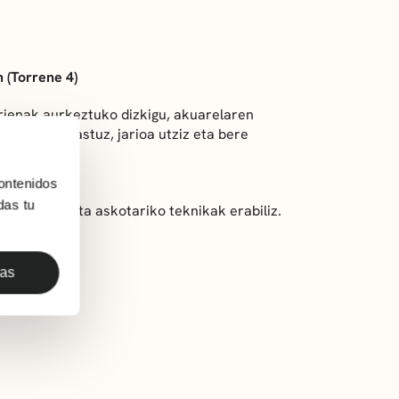
 (Torrene 4)
rienak aurkeztuko dizkigu, akuarelaren
rarekin jolastuz, jarioa utziz eta bere
ontenidos
das tu
ko margoketa askotariko teknikak erabiliz.
das