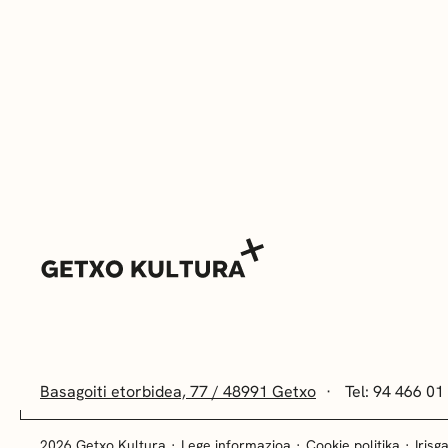
Basagoiti etorbidea, 77 / 48991 Getxo
Tel: 94 466 01
2026 Getxo Kultura
Lege informazioa
Cookie politika
Irisg