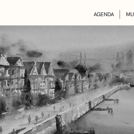
AGENDA
MU
KULTUR ETXEA
LIBURUTEGIAK
MUSIKA ESKOL
DEIALDIAK