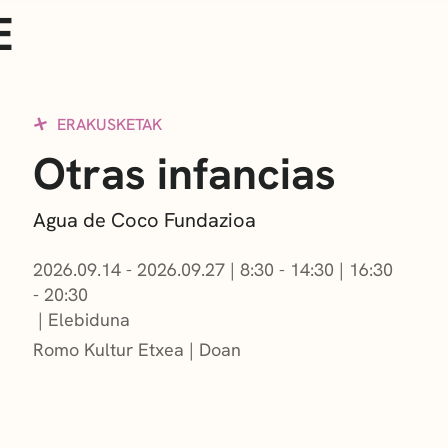
E
ERAKUSKETAK
Otras infancias
Agua de Coco Fundazioa
2026.09.14 - 2026.09.27
|
8:30 - 14:30
|
16:30
- 20:30
Elebiduna
Romo Kultur Etxea
Doan