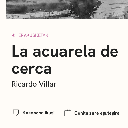
ERAKUSKETAK
La acuarela de
cerca
Ricardo Villar
Kokapena ikusi
Gehitu zure egutegira