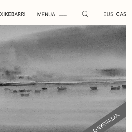
XIKEBARRI
EUS
CAS
MENUA
K
A