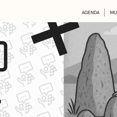
AGENDA
MU
KULTUR ETXEA
LIBURUTEGIAK
MUSIKA ESKOL
DEIALDIAK