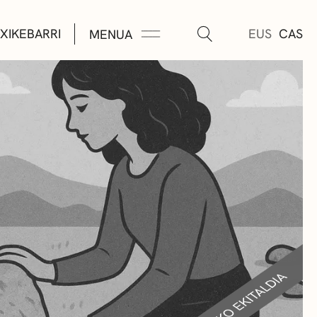
XIKEBARRI
EUS
CAS
MENUA
K
A