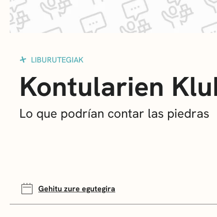
LIBURUTEGIAK
Kontularien Klu
Lo que podrían contar las piedras
Gehitu zure egutegira