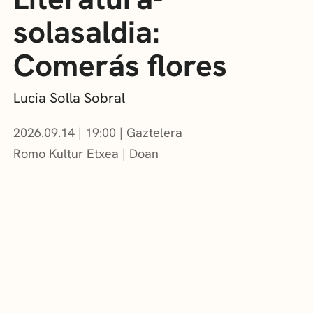
solasaldia:
Comerás flores
Lucia Solla Sobral
2026.09.14
|
19:00
Gaztelera
Romo Kultur Etxea
Doan