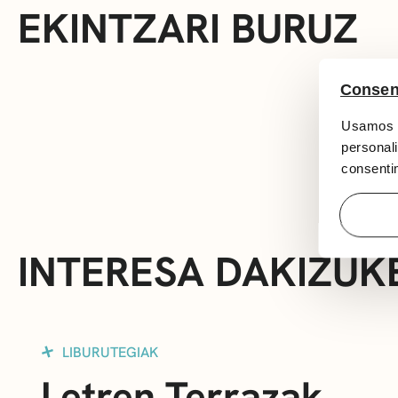
EKINTZARI BURUZ
Consen
Usamos c
personali
consentim
INTERESA DAKIZUK
LIBURUTEGIAK
Letren Terrazak