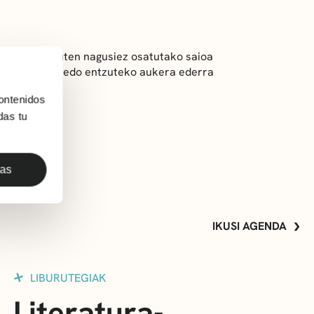
entzun nahi duten nagusiez osatutako saioa
ak kontatzeko edo entzuteko aukera ederra
ontenidos
das tu
das
IKUSI AGENDA
LIBURUTEGIAK
Literatura-