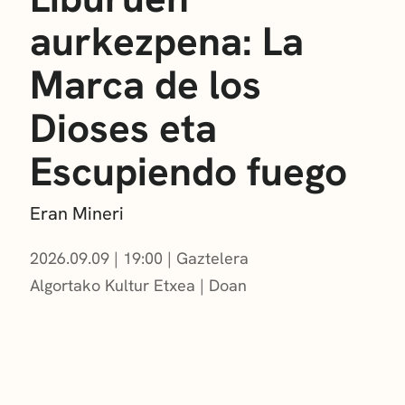
aurkezpena: La
Marca de los
Dioses eta
Escupiendo fuego
Eran Mineri
2026.09.09
|
19:00
Gaztelera
Algortako Kultur Etxea
Doan