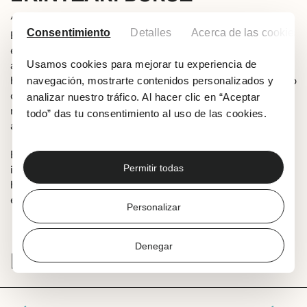
“Kontatu erretratu hau” izeneko tailerra Getxoko Kultur
Consentimiento
Detalles
Acerca de las cookies
Etxeak 60 urtetik gorakoentzat antolatutako jardueren
egitarauaren barruan. Saio horietan, udal-liburutegiko
Usamos cookies para mejorar tu experiencia de
artxiboko irudi zaharrak proiektatuko dira eta parte
hartzaileek horien inguruan dakiten dena azaldu beharko
navegación, mostrarte contenidos personalizados y
dute, hala nola zein egunetan ateratakoa den argazkia,
analizar nuestro tráfico. Al hacer clic en “Aceptar
nortzuk agertzen diren, non den eta zergatik egin den
todo” das tu consentimiento al uso de las cookies.
argazkia, besteak beste.
Egitasmo horren helburua da irudiari buruzko
Permitir todas
informazioa lortzea, era horretan, udalerriko memoria
historikoa aberastea. Interesatuek aldez aurretik izena
eman beharko dute 944 66 00 22 telefono zenbakian.
Personalizar
Denegar
INTERESA DAKIZUKE