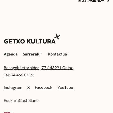
IKUSI AGENDA
Agenda
Sarrerak
Kontaktua
Basagoiti etorbidea, 77 / 48991 Getxo
Tel: 94 466 01 23
Instagram
X
Facebook
YouTube
Euskara
Castellano