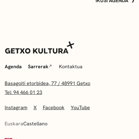
IKUSI AGENDA
Agenda
Sarrerak
Kontaktua
Basagoiti etorbidea, 77 / 48991 Getxo
Tel: 94 466 01 23
Instagram
X
Facebook
YouTube
Euskara
Castellano