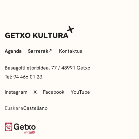
Agenda
Sarrerak
Kontaktua
Basagoiti etorbidea, 77 / 48991 Getxo
Tel: 94 466 01 23
Instagram
X
Facebook
YouTube
Euskara
Castellano