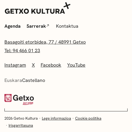
Agenda
Sarrerak
Kontaktua
Basagoiti etorbidea, 77 / 48991 Getxo
Tel: 94 466 01 23
Instagram
X
Facebook
YouTube
Euskara
Castellano
2026 Getxo Kultura
Lege informazioa
Cookie politika
Irisgarritasuna
EUSKARA
CASTELLANO