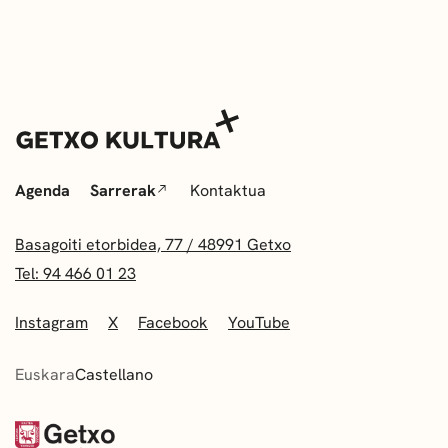
Agenda
Sarrerak
Kontaktua
Basagoiti etorbidea, 77 / 48991 Getxo
Tel: 94 466 01 23
Instagram
X
Facebook
YouTube
Euskara
Castellano