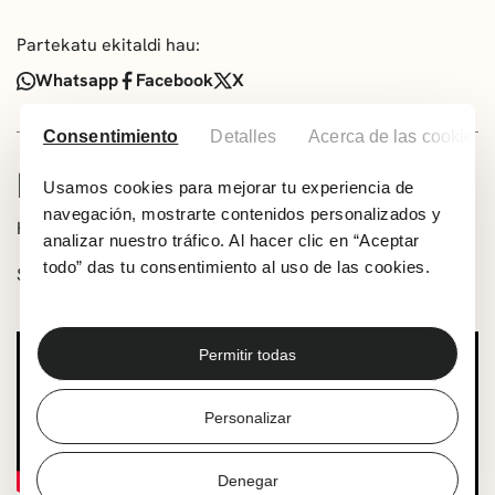
Partekatu ekitaldi hau:
Whatsapp
Facebook
X
Consentimiento
Detalles
Acerca de las cookies
INFORMAZIOA
Usamos cookies para mejorar tu experiencia de
navegación, mostrarte contenidos personalizados y
Haurrei zuzenduriko ipuin-kontaketa.
analizar nuestro tráfico. Al hacer clic en “Aceptar
todo” das tu consentimiento al uso de las cookies.
Sarrera doan, edukiera bete arte.
Permitir todas
Personalizar
Denegar