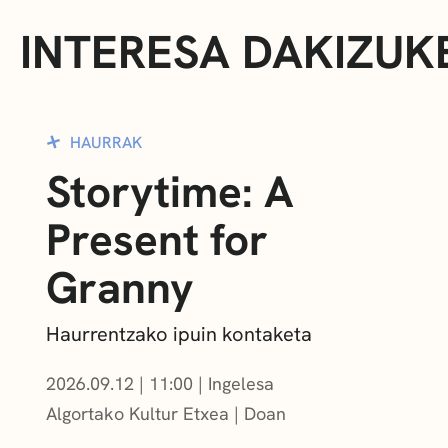
INTERESA DAKIZUK
HAURRAK
Storytime: A
Present for
Granny
Haurrentzako ipuin kontaketa
2026.09.12
|
11:00
Ingelesa
Algortako Kultur Etxea
Doan