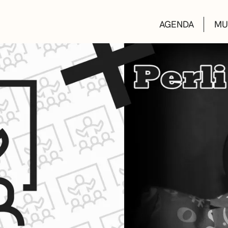
AGENDA
MU
KULTUR ETXEA
LIBURUTEGIAK
MUSIKA ESKOL
DEIALDIAK