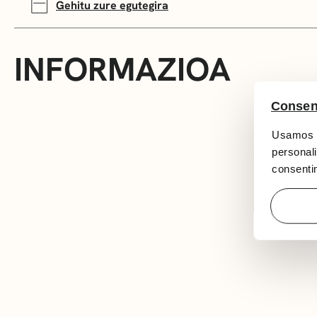
Gehitu zure egutegira
INFORMAZIOA
Consen
Usamos c
personali
consentim