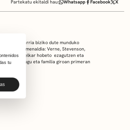
Partekatu ekitaldi hau:
Whatsapp
Facebook
X
bidaia zoragarria biziko dute munduko
ra liburuei omenaldia: Verne, Stevenson,
bertigarria, elkar hobeto ezagutzen eta
ontenidos
a piztuko dugu eta familia giroan primeran
das tu
das