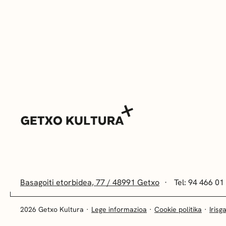
Basagoiti etorbidea, 77 / 48991 Getxo
Tel: 94 466 01
2026 Getxo Kultura
Lege informazioa
Cookie politika
Irisg