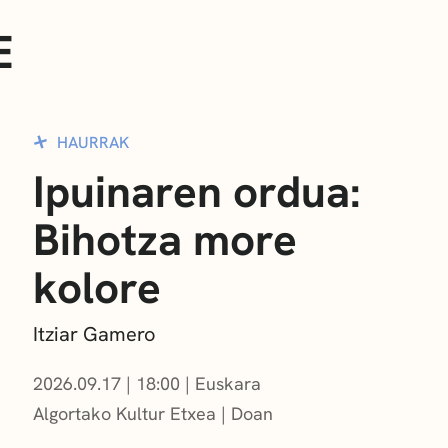
E
HAURRAK
Ipuinaren ordua:
Bihotza more
kolore
Itziar Gamero
2026.09.17
|
18:00
Euskara
Algortako Kultur Etxea
Doan