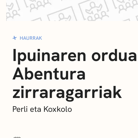
HAURRAK
Ipuinaren ordua
Abentura
zirraragarriak
Perli eta Koxkolo