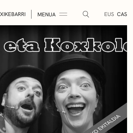
XIKEBARRI
EUS
CAS
MENUA
K
A