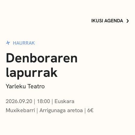
IKUSI AGENDA
HAURRAK
Denboraren
lapurrak
Yarleku Teatro
2026.09.20
|
18:00
Euskara
Muxikebarri
|
Arrigunaga aretoa
6
€