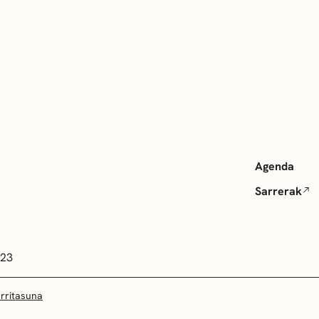
Agenda
Sarrerak
 23
arritasuna