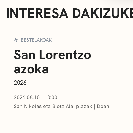
INTERESA DAKIZUK
BESTELAKOAK
San Lorentzo
azoka
2026
2026.08.10
|
10:00
San Nikolas eta Biotz Alai plazak
Doan