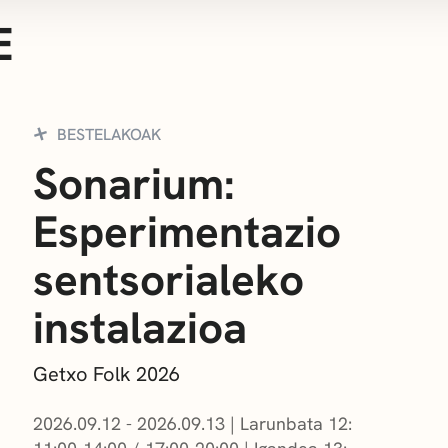
E
BESTELAKOAK
Sonarium:
Esperimentazio
sentsorialeko
instalazioa
Getxo Folk 2026
2026.09.12 - 2026.09.13
|
Larunbata 12: