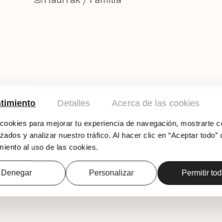
timiento
Detalles
Acerca de las cookies
ookies para mejorar tu experiencia de navegación, mostrarte c
zados y analizar nuestro tráfico. Al hacer clic en “Aceptar todo” 
iento al uso de las cookies.
Ingelesez
Denegar
Personalizar
Permitir to
Izena emateko (doan): getxo@kidsandus.es /