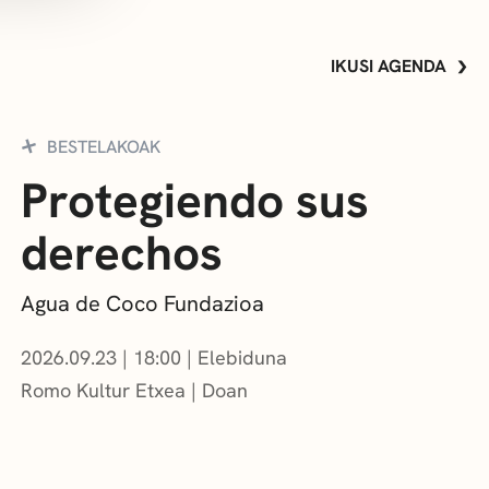
IKUSI AGENDA
BESTELAKOAK
Protegiendo sus
derechos
Agua de Coco Fundazioa
2026.09.23
|
18:00
Elebiduna
Romo Kultur Etxea
Doan