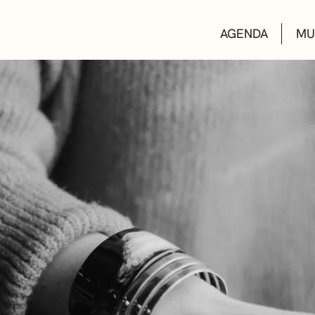
AGENDA
MU
KULTUR ETXEA
LIBURUTEGIAK
MUSIKA ESKOL
DEIALDIAK