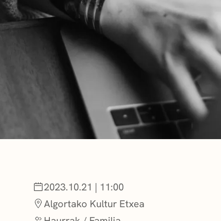
BERRIAK
GETXO KULTU
KULTUR ELKAR
:
2023.10.21 | 11:00
Algortako Kultur Etxea
Haurrak / Familia