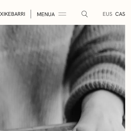
XIKEBARRI
EUS
CAS
MENUA
K
A