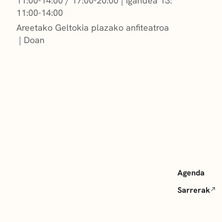
11:00-14:00 / 17:00-20:00
|
Igandea 13:
11:00-14:00
Areetako Geltokia plazako anfiteatroa
Doan
Agenda
Sarrerak