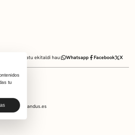
Partekatu ekitaldi hau:
Whatsapp
Facebook
X
ontenidos
das tu
das
 algorta@kidsandus.es