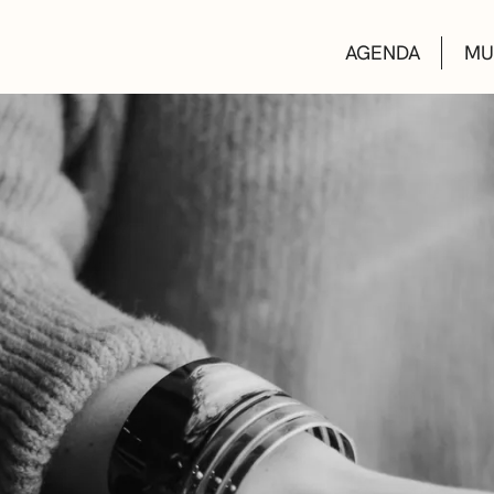
AGENDA
MU
KULTUR ETXEA
LIBURUTEGIAK
MUSIKA ESKOL
DEIALDIAK