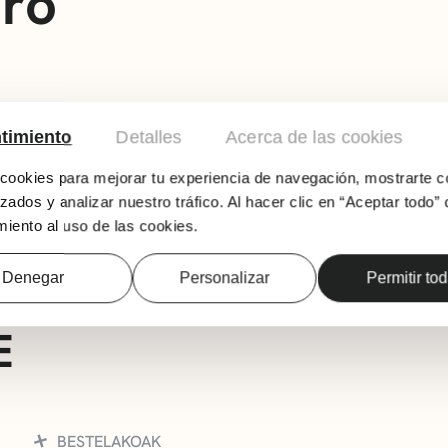
iro
timiento
Detalles
Acerca de las cookies
ookies para mejorar tu experiencia de navegación, mostrarte c
zados y analizar nuestro tráfico. Al hacer clic en “Aceptar todo” 
iento al uso de las cookies.
Denegar
Personalizar
Permitir to
E
BESTELAKOAK