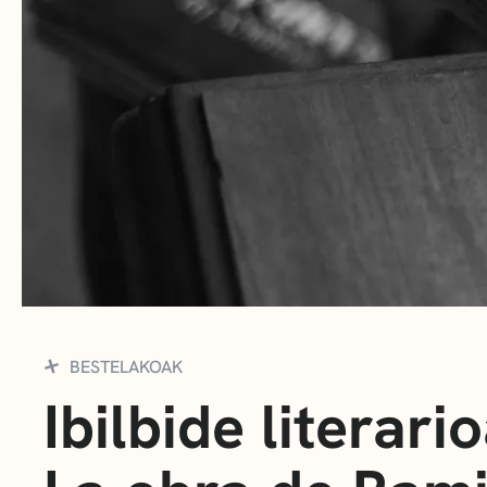
BESTELAKOAK
Ibilbide literario