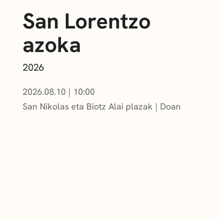
San Lorentzo
azoka
2026
2026.08.10
|
10:00
San Nikolas eta Biotz Alai plazak
Doan