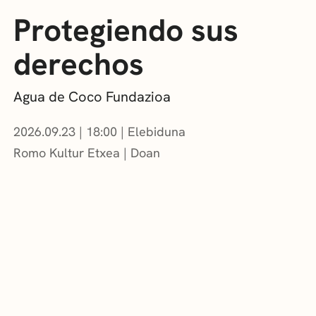
Protegiendo sus
derechos
Agua de Coco Fundazioa
2026.09.23
|
18:00
Elebiduna
Romo Kultur Etxea
Doan