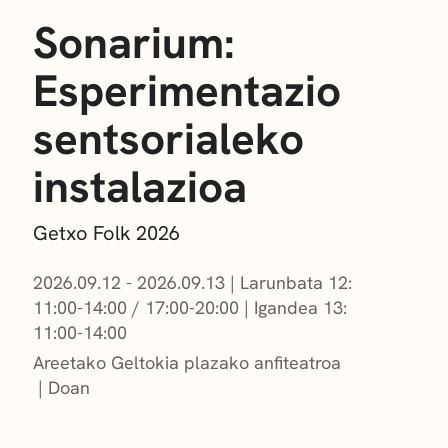
Sonarium:
Esperimentazio
sentsorialeko
instalazioa
Getxo Folk 2026
2026.09.12 - 2026.09.13
|
Larunbata 12:
11:00-14:00 / 17:00-20:00
|
Igandea 13:
11:00-14:00
Areetako Geltokia plazako anfiteatroa
Doan