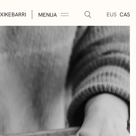
XIKEBARRI
EUS
CAS
MENUA
K
A