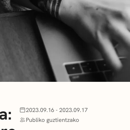
BERRIAK
GETXO KULTU
KULTUR ELKAR
a:
2023.09.16 - 2023.09.17
Publiko guztientzako