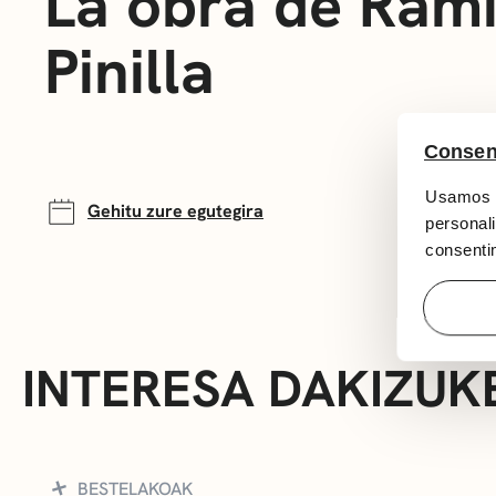
La obra de Ram
Pinilla
Consen
Usamos c
Gehitu zure egutegira
personali
consentim
INTERESA DAKIZUK
BESTELAKOAK