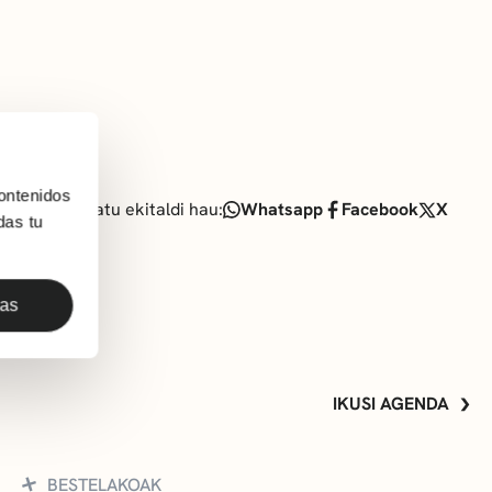
ontenidos
Partekatu ekitaldi hau:
Whatsapp
Facebook
X
das tu
das
IKUSI AGENDA
BESTELAKOAK