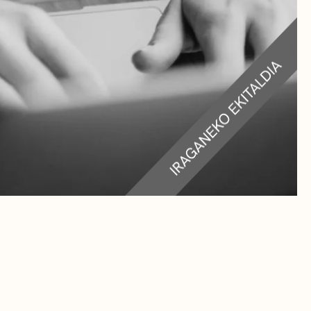
RA
TEAK