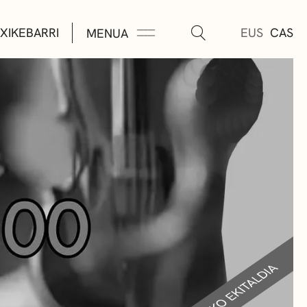
XIKEBARRI
EUS
CAS
MENUA
K
A