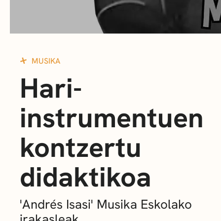
MUSIKA
Hari-
instrumentuen
kontzertu
didaktikoa
'Andrés Isasi' Musika Eskolako
irakasleak