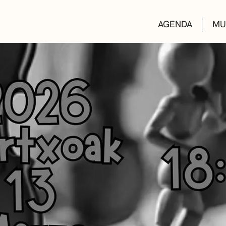
AGENDA
MU
KULTUR ETXEA
LIBURUTEGIAK
MUSIKA ESKOL
DEIALDIAK