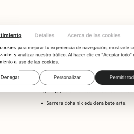
timiento
Detalles
Acerca de las cookies
ookies para mejorar tu experiencia de navegación, mostrarte c
TO
zados y analizar nuestro tráfico. Al hacer clic en “Aceptar todo” 
iento al uso de las cookies.
Musika- eta hezkuntza-saio hau hari-igurtzit
atsegin eta parte-hartzailean hurbiltzeko dise
Denegar
Personalizar
Permitir to
eta kontrabaxuak. Emanaldian, eskolako irak
izango dugu, Saioa Bañales Pirisek aurkeztuta
Sarrera dohainik edukiera bete arte.