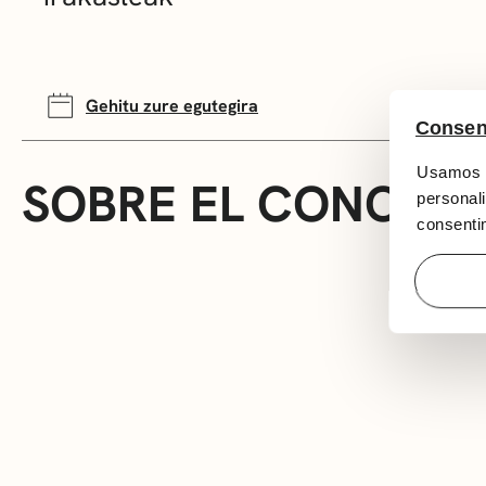
Gehitu zure egutegira
Consen
Usamos c
SOBRE EL CONCIER
personali
consentim