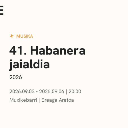
E
MUSIKA
41. Habanera
jaialdia
2026
2026.09.03 - 2026.09.06
|
20:00
Muxikebarri
|
Ereaga Aretoa