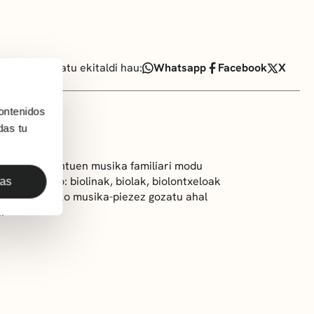
Partekatu ekitaldi hau:
Whatsapp
Facebook
X
ontenidos
das tu
ako instrumentuen musika familiari modu
inatuta dago: biolinak, biolak, biolontxeloak
das
asleek eginiko musika-piezez gozatu ahal
.