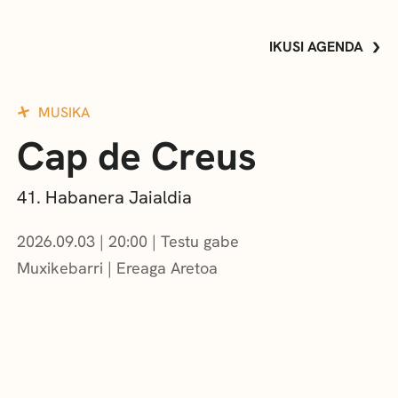
IKUSI AGENDA
MUSIKA
Cap de Creus
41. Habanera Jaialdia
2026.09.03
|
20:00
Testu gabe
Muxikebarri
|
Ereaga Aretoa