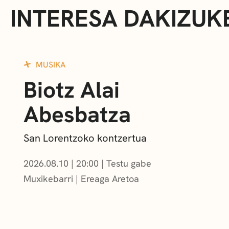
INTERESA DAKIZUK
MUSIKA
Biotz Alai
Abesbatza
San Lorentzoko kontzertua
2026.08.10
|
20:00
Testu gabe
Muxikebarri
|
Ereaga Aretoa