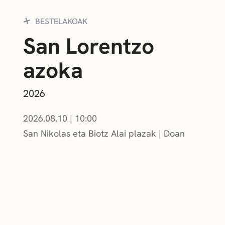
BESTELAKOAK
San Lorentzo
azoka
2026
2026.08.10
|
10:00
San Nikolas eta Biotz Alai plazak
Doan