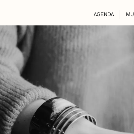
AGENDA
MU
KULTUR ETXEA
LIBURUTEGIAK
MUSIKA ESKOL
DEIALDIAK