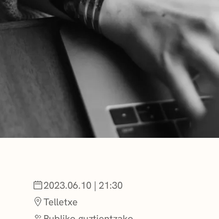
BERRIAK
GETXO KULTU
KULTUR ELKAR
2023.06.10 | 21:30
Telletxe
Publiko guztientzako