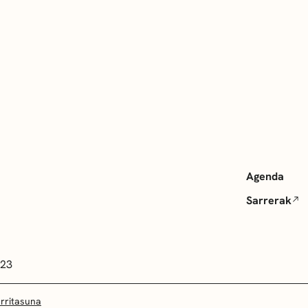
Agenda
Sarrerak
 23
arritasuna