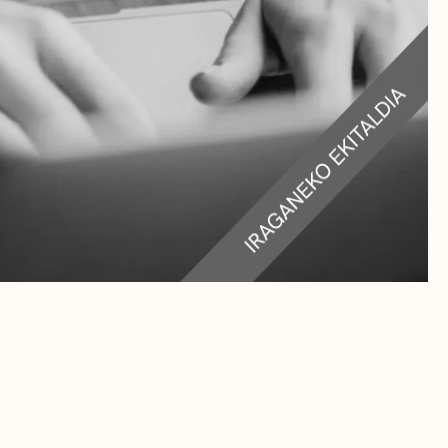
RA
TEAK