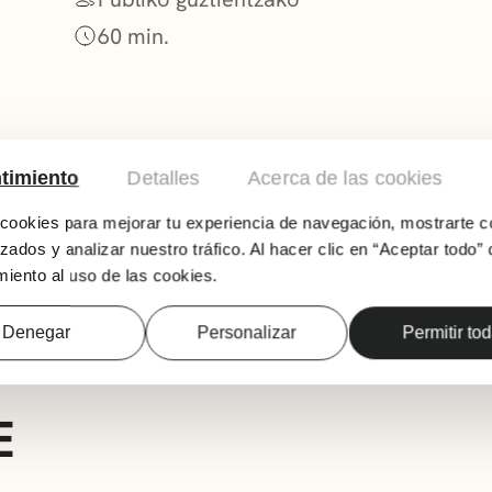
60 min.
timiento
Detalles
Acerca de las cookies
ookies para mejorar tu experiencia de navegación, mostrarte c
zados y analizar nuestro tráfico. Al hacer clic en “Aceptar todo” 
iento al uso de las cookies.
Kalejira Telletxetik Tellagorri plazara.
Denegar
Personalizar
Permitir to
E