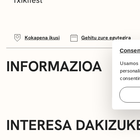
Kokapena ikusi
Gehitu zure egutegira
Consen
INFORMAZIOA
Usamos c
personali
consentim
INTERESA DAKIZUK