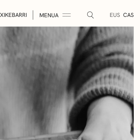
XIKEBARRI
EUS
CAS
MENUA
K
A