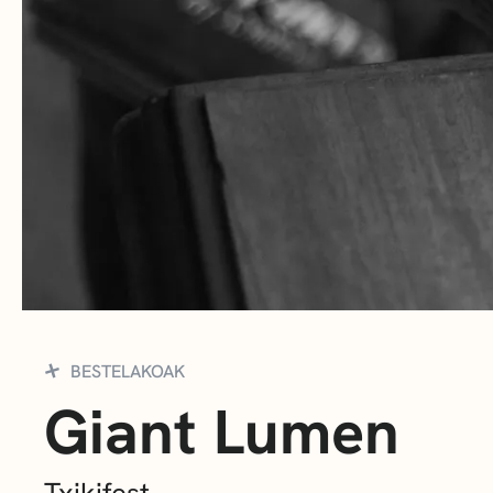
BESTELAKOAK
Giant Lumen
Txikifest