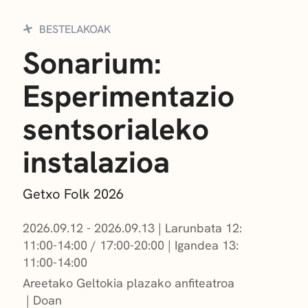
BESTELAKOAK
Sonarium:
Esperimentazio
sentsorialeko
instalazioa
Getxo Folk 2026
2026.09.12 - 2026.09.13
|
Larunbata 12:
11:00-14:00 / 17:00-20:00
|
Igandea 13:
11:00-14:00
Areetako Geltokia plazako anfiteatroa
Doan