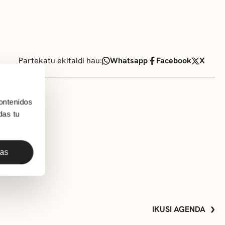
Partekatu ekitaldi hau:
Whatsapp
Facebook
X
ontenidos
das tu
das
IKUSI AGENDA