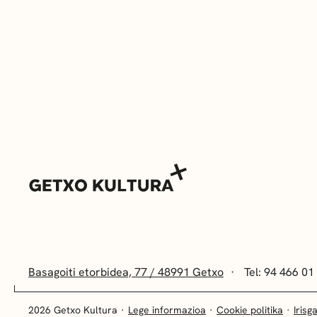
Basagoiti etorbidea, 77 / 48991 Getxo
Tel: 94 466 01
2026 Getxo Kultura
Lege informazioa
Cookie politika
Irisg