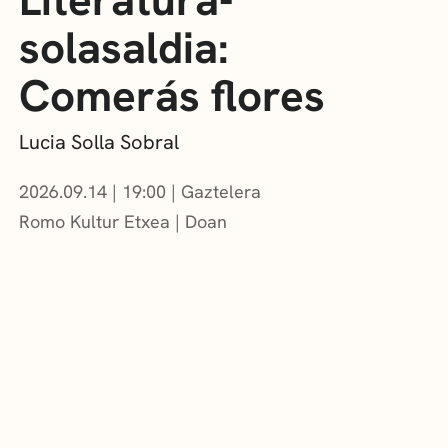
solasaldia:
Comerás flores
Lucia Solla Sobral
2026.09.14
|
19:00
Gaztelera
Romo Kultur Etxea
Doan