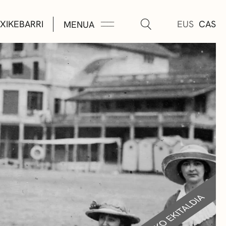
XIKEBARRI
EUS
CAS
MENUA
K
A