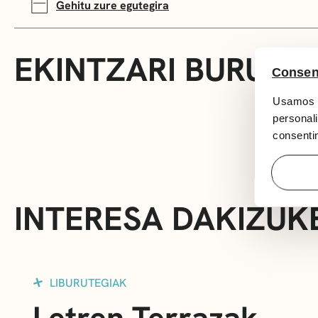
Gehitu zure egutegira
EKINTZARI BURUZ
Consen
Usamos c
personali
consentim
INTERESA DAKIZUK
LIBURUTEGIAK
Letren Terrazak