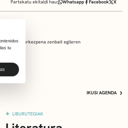
Partekatu ekitaldi hau:
Whatsapp
Facebook
X
ontenidos
’ liburuaren aurkezpena zenbait egileren
das tu
das
IKUSI AGENDA
LIBURUTEGIAK
Literatura-