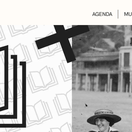
AGENDA
MU
KULTUR ETXEA
LIBURUTEGIAK
MUSIKA ESKOL
DEIALDIAK