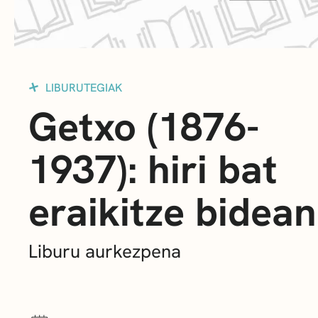
LIBURUTEGIAK
Getxo (1876-
1937): hiri bat
eraikitze bidean
Liburu aurkezpena