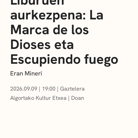
aurkezpena: La
Marca de los
Dioses eta
Escupiendo fuego
Eran Mineri
2026.09.09
|
19:00
Gaztelera
Algortako Kultur Etxea
Doan