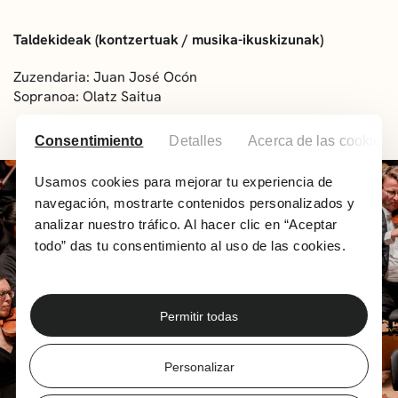
Taldekideak (kontzertuak / musika-ikuskizunak)
Zuzendaria: Juan José Ocón
Sopranoa: Olatz Saitua
Consentimiento
Detalles
Acerca de las cookies
Usamos cookies para mejorar tu experiencia de
navegación, mostrarte contenidos personalizados y
analizar nuestro tráfico. Al hacer clic en “Aceptar
todo” das tu consentimiento al uso de las cookies.
Permitir todas
Personalizar