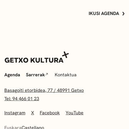
IKUSI AGENDA
Agenda
Sarrerak
Kontaktua
Basagoiti etorbidea, 77 / 48991 Getxo
Tel: 94 466 01 23
Instagram
X
Facebook
YouTube
Euskara
Castellano