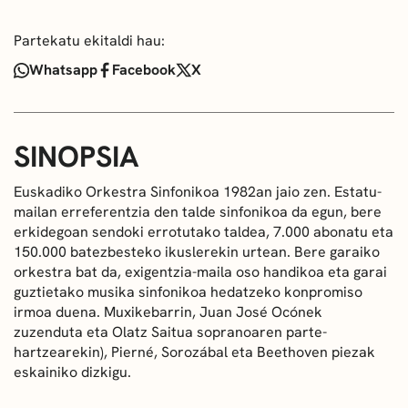
Partekatu ekitaldi hau:
Whatsapp
Facebook
X
SINOPSIA
Euskadiko Orkestra Sinfonikoa 1982an jaio zen. Estatu-
mailan erreferentzia den talde sinfonikoa da egun, bere
erkidegoan sendoki errotutako taldea, 7.000 abonatu eta
150.000 batezbesteko ikuslerekin urtean. Bere garaiko
orkestra bat da, exigentzia-maila oso handikoa eta garai
guztietako musika sinfonikoa hedatzeko konpromiso
irmoa duena. Muxikebarrin, Juan José Ocónek
zuzenduta eta Olatz Saitua sopranoaren parte-
hartzearekin), Pierné, Sorozábal eta Beethoven piezak
eskainiko dizkigu.