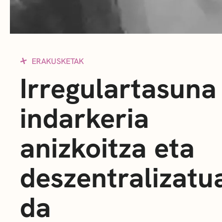
ERAKUSKETAK
Irregulartasuna
indarkeria
anizkoitza eta
deszentralizatu
da