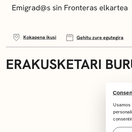
Emigrad@s sin Fronteras elkartea
Kokapena ikusi
Gehitu zure egutegira
ERAKUSKETARI BUR
Consen
Usamos c
personali
consentim