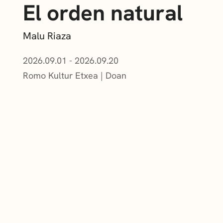
El orden natural
Malu Riaza
2026.09.01 - 2026.09.20
Romo Kultur Etxea
Doan