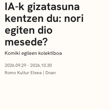
IA-k gizatasuna
kentzen du: nori
egiten dio
mesede?
Komiki egileen kolektiboa
2026.09.29 - 2026.10.30
Romo Kultur Etxea
Doan