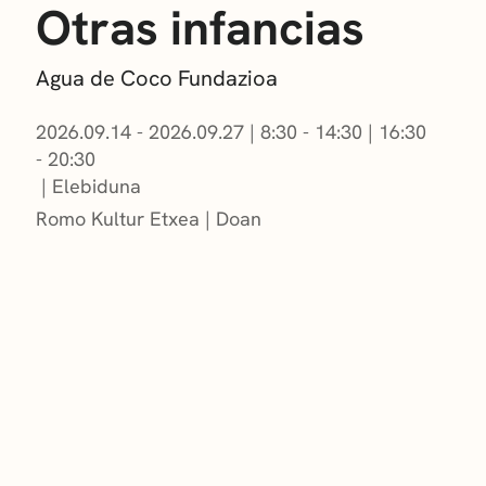
Otras infancias
Agua de Coco Fundazioa
2026.09.14 - 2026.09.27
|
8:30 - 14:30
|
16:30
- 20:30
Elebiduna
Romo Kultur Etxea
Doan