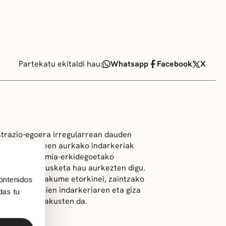
Partekatu ekitaldi hau:
Whatsapp
Facebook
X
trazio-egoera irregularrean dauden
etxeko langileen aurkako indarkeriak
ioxako autonomia-erkidegoetako
 argazki erakusketa hau aurkezten digu.
an dauden emakume etorkinei, zaintzako
ontenidos
an eragiten zaien indarkeriaren eta giza
das tu
bidentzia erakusten da.
zua