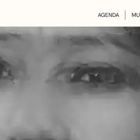
AGENDA
MU
KULTUR ETXEA
LIBURUTEGIAK
MUSIKA ESKOL
DEIALDIAK