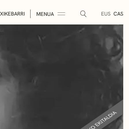
XIKEBARRI
EUS
CAS
MENUA
K
A