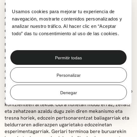
modu ezberdinean azaltzen da, ezagutza tradizional eta
konbentzionalak orain arte transmititu digun moduan.
Usamos cookies para mejorar tu experiencia de
Abiapuntua da beldurra ez dela gure bizitzan normala
navegación, mostrarte contenidos personalizados y
izan behar duen zerbait, ezta beharrezkoa izan behar
analizar nuestro tráfico. Al hacer clic en “Aceptar
duena ere. Aitzitik, orain arte bizirauteko funtzioa bete
todo” das tu consentimiento al uso de las cookies.
duen arren, hori gainditzeko unea iritsi da; ez du zertan
normala izan gure bizitzan, eta ez du beharrezkoa izan
behar. Gure baitan beste modu bat dago, mekanismo
eraginkorragoak eta osasuntsuagoak, eta, gainera,
Permitir todas
gizabanako, gizarte eta espezie gisa eboluzioa
ahalbidetzen dute. Guztiok deskubritu, ezagutu eta
Personalizar
erabil ditzakegun mekanismo horiek betidanik daude
gizakiaren sakonean, eta horixe da pertsonen arteko
desberdintasuna markatzen duena; subjektu esklabo edo
Denegar
askeen, gaixo edo osasuntsuen, inkontzienteen edo
kontzienteen artekoa. Obra honetan modu erraz, zehatz
eta zehatzean azaldu dugu zein diren mekanismo eta
tresna horiek, edozein pertsonarentzat baliagarriak eta
beldurraren adierazpen ugarietako edozeinetan
esperimentagarriak. Gerlari terminoa bere buruarekin