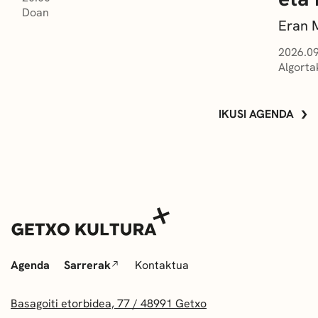
Doan
Eran 
2026.09
Algorta
IKUSI AGENDA
Agenda
Sarrerak
Kontaktua
Basagoiti etorbidea, 77 / 48991 Getxo