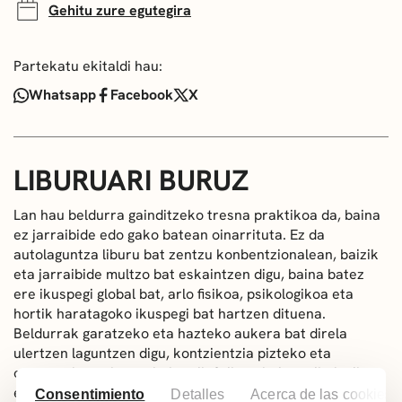
Gehitu zure egutegira
Partekatu ekitaldi hau:
Whatsapp
Facebook
X
LIBURUARI BURUZ
Lan hau beldurra gainditzeko tresna praktikoa da, baina
ez jarraibide edo gako batean oinarrituta. Ez da
autolaguntza liburu bat zentzu konbentzionalean, baizik
eta jarraibide multzo bat eskaintzen digu, baina batez
ere ikuspegi global bat, arlo fisikoa, psikologikoa eta
hortik haratagoko ikuspegi bat hartzen dituena.
Beldurrak garatzeko eta hazteko aukera bat direla
ulertzen laguntzen digu, kontzientzia pizteko eta
osasuna lortzeko, ez bakarrik fisikoa, baita psikologikoa
ere, modu osoagoan. Obran beldurraren kontzeptua oso
Consentimiento
Detalles
Acerca de las cookies