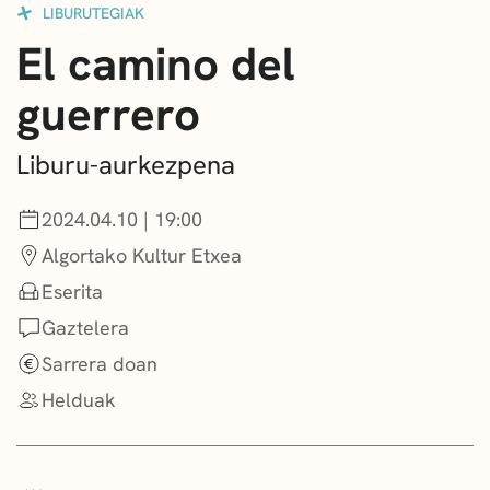
LIBURUTEGIAK
DEIALDIAK
El camino del
BERRIAK
guerrero
GETXO KULTURA
Liburu-aurkezpena
KULTUR ELKARTEAK
2024.04.10 | 19:00
Algortako Kultur Etxea
Eserita
Gaztelera
Sarrera doan
Helduak