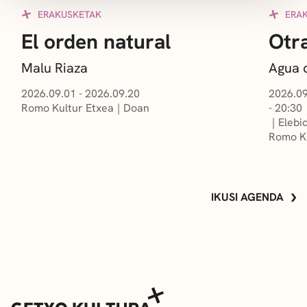
ERAKUSKETAK
ERA
El orden natural
Otra
Malu Riaza
Agua 
2026.09.01 - 2026.09.20
2026.09
Romo Kultur Etxea
Doan
- 20:30
Elebi
Romo Ku
IKUSI AGENDA