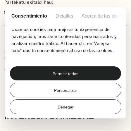
Partekatu ekitaldi hau:
Whatsapp
Facebook
X
Consentimiento
Detalles
Acerca de las cookies
Usamos cookies para mejorar tu experiencia de
INFORMAZIOA
navegación, mostrarte contenidos personalizados y
analizar nuestro tráfico. Al hacer clic en “Aceptar
Zatoz Getxo Kulturako tailerretako ikasleek ikasturtean
todo” das tu consentimiento al uso de las cookies.
zehar landutako piezak ezagutzera.
Ordutegia:
Permitir todas
Astelehenetik ostiralera: 11:00-14:00 / 18:00-21:30
Larunbatean: 10:00-13:00
Personalizar
Denegar
INTERESA DAKIZUKE