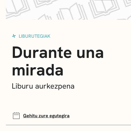
LIBURUTEGIAK
Durante una
mirada
Liburu aurkezpena
Gehitu zure egutegira