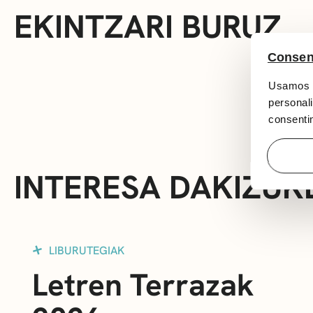
EKINTZARI BURUZ
Consen
Usamos c
personali
consentim
INTERESA DAKIZUK
LIBURUTEGIAK
Letren Terrazak