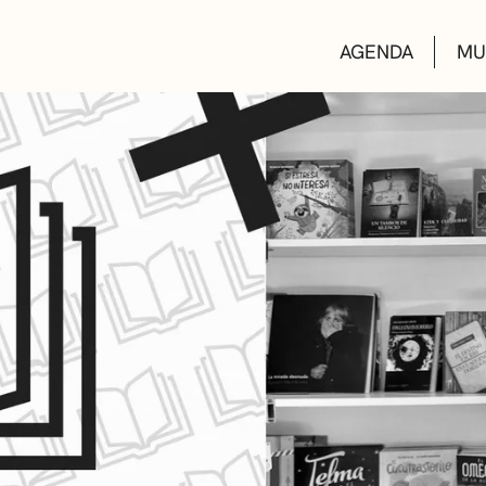
AGENDA
MU
KULTUR ETXEA
LIBURUTEGIAK
MUSIKA ESKOL
DEIALDIAK