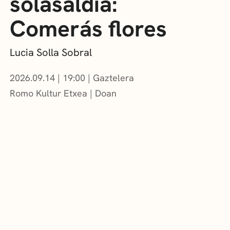
solasaldia:
Comerás flores
Lucia Solla Sobral
2026.09.14
|
19:00
Gaztelera
Romo Kultur Etxea
Doan