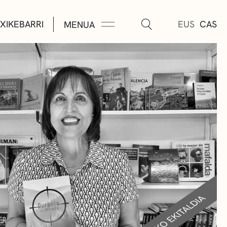
XIKEBARRI
EUS
CAS
MENUA
K
A