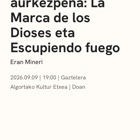
aurkezpena: La
Marca de los
Dioses eta
Escupiendo fuego
Eran Mineri
2026.09.09
|
19:00
Gaztelera
Algortako Kultur Etxea
Doan