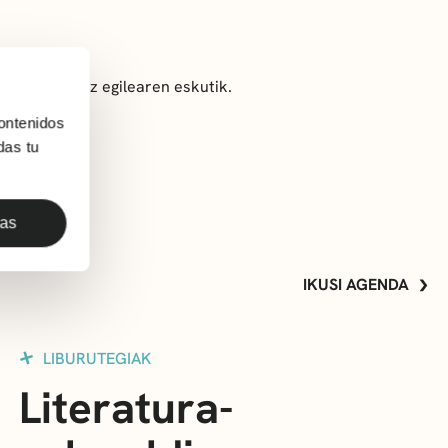
ti Estébanez egilearen eskutik.
ontenidos
das tu
das
IKUSI AGENDA
LIBURUTEGIAK
Literatura-