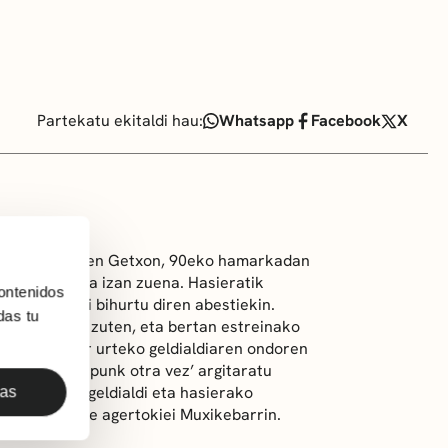
Partekatu ekitaldi hau:
Whatsapp
Facebook
X
taldea sortu zen Getxon, 90eko hamarkadan
antzi berezia izan zuena. Hasieratik
ontenidos
ute ereserki bihurtu diren abestiekin.
das tu
ra bidaiatu zuten, eta bertan estreinako
017an, hamar urteko geldialdiaren ondoren
mos América punk otra vez’ argitaratu
era, zenbait geldialdi eta hasierako
das
ur esango die agertokiei Muxikebarrin.