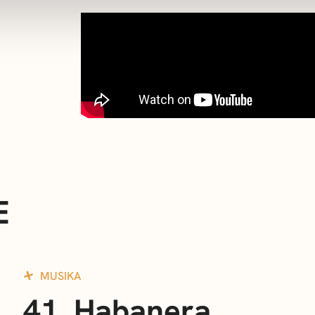
E
MUSIKA
41. Habanera