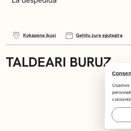
Kokapena ikusi
Gehitu zure egutegira
TALDEARI BURUZ
Consen
Usamos c
personali
consentim