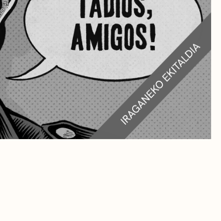
RA
TEAK