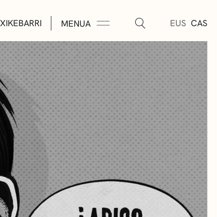
XIKEBARRI
EUS
CAS
MENUA
K
A