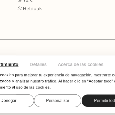
Helduak
timiento
Detalles
Acerca de las cookies
Los Clavos taldea desegin ondoren, Bonzos 
‘Getxo Sound’ delako korronte musikalan garr
ookies para mejorar tu experiencia de navegación, mostrarte c
poparen, punkaren eta rockaren alde egiten d
zados y analizar nuestro tráfico. Al hacer clic en “Aceptar todo” 
1995ean, lehen kontzertua egin eta New Yorke
iento al uso de las cookies.
diskoa grabatu zuten: ‘341 Broome Street’. 2
berriro elkartzeko erabakia hartu, eta ‘Haga
zuten. Musikan hasi eta hogeita bederatzi urt
Denegar
Personalizar
Permitir to
formazioan aldaketa egin ondoren, taldeak ag