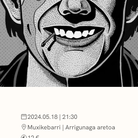
BERRIAK
GETXO KULTU
KULTUR ELKAR
2024.05.18 | 21:30
Muxikebarri | Arrigunaga aretoa
12 €