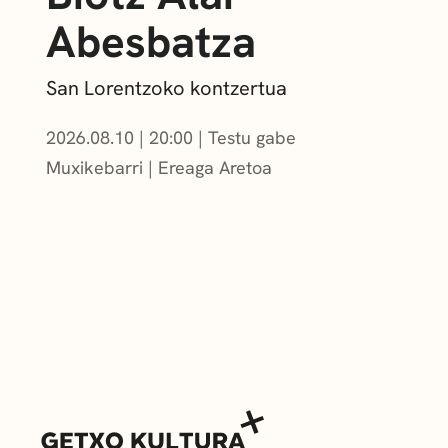
Abesbatza
San Lorentzoko kontzertua
2026.08.10
|
20:00
Testu gabe
Muxikebarri
|
Ereaga Aretoa