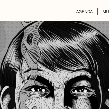
AGENDA
MU
KULTUR ETXEA
LIBURUTEGIAK
MUSIKA ESKOL
DEIALDIAK