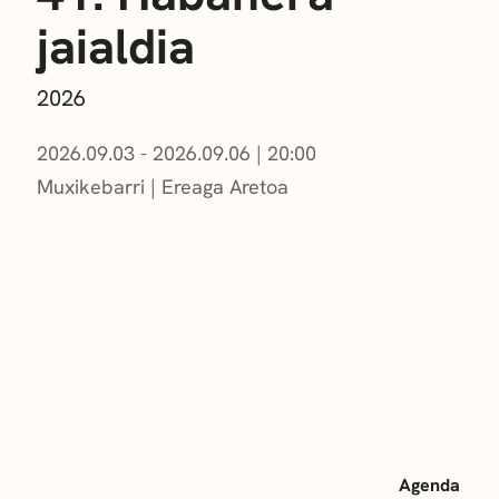
jaialdia
2026
2026.09.03 - 2026.09.06
|
20:00
Muxikebarri
|
Ereaga Aretoa
Agenda