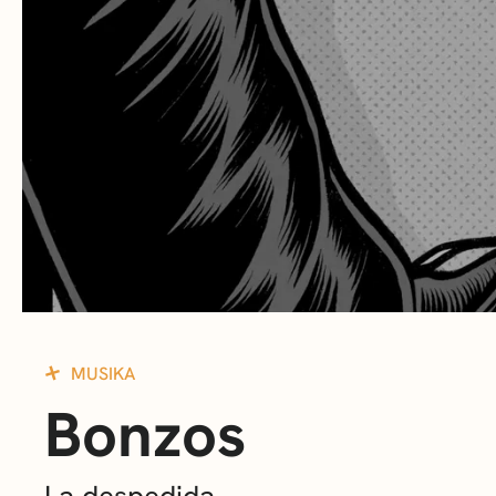
MUSIKA
Bonzos
La despedida