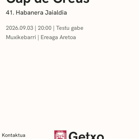
41. Habanera Jaialdia
2026.09.03
|
20:00
Testu gabe
Muxikebarri
|
Ereaga Aretoa
Kontaktua