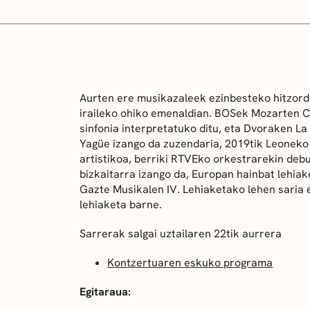
Aurten ere musikazaleek ezinbesteko hitzord
iraileko ohiko emenaldian. BOSek Mozarten
C
sinfonia interpretatuko ditu, eta Dvoraken L
Yagüe izango da zuzendaria, 2019tik Leoneko
artistikoa, berriki RTVEko orkestrarekin debu
bizkaitarra izango da, Europan hainbat lehia
Gazte Musikalen IV. Lehiaketako lehen saria
lehiaketa barne.
Sarrerak salgai uztailaren 22tik aurrera
Kontzertuaren eskuko programa
Egitaraua: