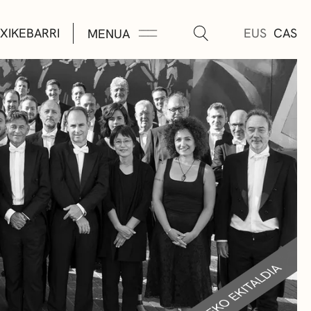
XIKEBARRI
EUS
CAS
MENUA
K
A