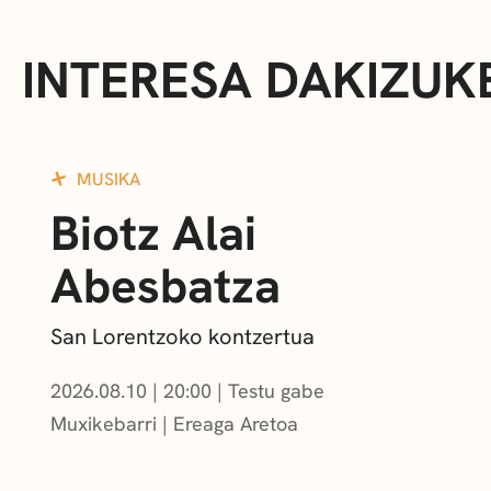
INTERESA DAKIZUK
MUSIKA
Biotz Alai
Abesbatza
San Lorentzoko kontzertua
2026.08.10
|
20:00
Testu gabe
Muxikebarri
|
Ereaga Aretoa