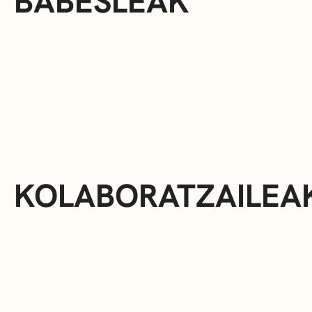
BABESLEAK
KOLABORATZAILEA