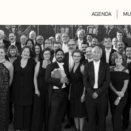
AGENDA
MU
KULTUR ETXEA
LIBURUTEGIAK
MUSIKA ESKOL
DEIALDIAK