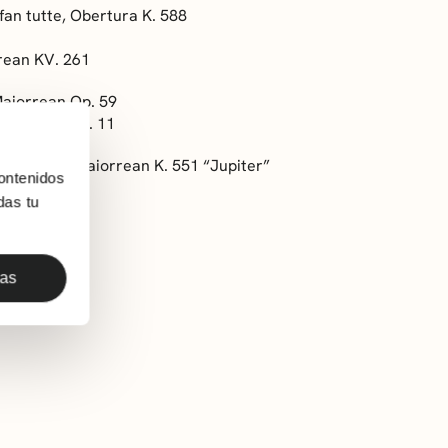
fan tutte
, Obertura K. 588
rrean KV. 261
aiorrean Op. 59
minorrean Op. 11
nfonia Do Maiorrean K. 551 “Jupiter”
ontenidos
das tu
das