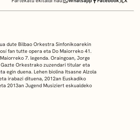
Partekatu ekitaldi hau:
Whatsapp
Facebook
X
ua dute Bilbao Orkestra Sinfonikoarekin
osí fan tutte
opera eta Do Maiorreko 41.
a Maiorreko 7. legenda. Oraingoan, Jorge
 Gazte Orkestrako zuzendari titular eta
ta egin duena. Lehen biolina Itsasne Alzola
keta irabazi dituena, 2012an Euskadiko
 eta 2013an Jugend Musiziert eskualdeko