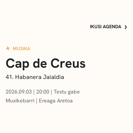
IKUSI AGENDA
MUSIKA
Cap de Creus
41. Habanera Jaialdia
2026.09.03
|
20:00
Testu gabe
Muxikebarri
|
Ereaga Aretoa