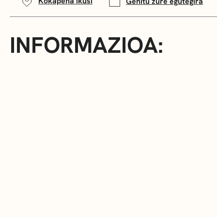
Kokapena ikusi
Gehitu zure egutegira
INFORMAZIOA: