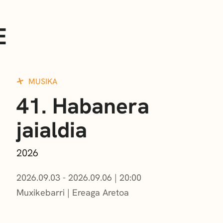
E
MUSIKA
41. Habanera
jaialdia
2026
2026.09.03 - 2026.09.06
|
20:00
Muxikebarri
|
Ereaga Aretoa