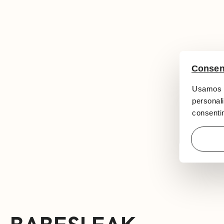
Consen
Usamos c
personali
consentim