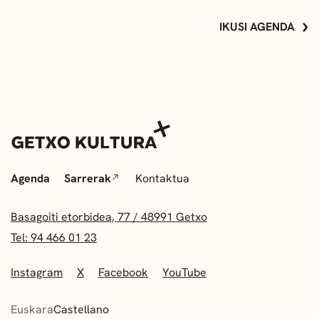
IKUSI AGENDA
Agenda
Sarrerak
Kontaktua
Basagoiti etorbidea, 77 / 48991 Getxo
Tel: 94 466 01 23
Instagram
X
Facebook
YouTube
Euskara
Castellano