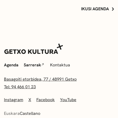
IKUSI AGENDA
Agenda
Sarrerak
Kontaktua
Basagoiti etorbidea, 77 / 48991 Getxo
Tel: 94 466 01 23
Instagram
X
Facebook
YouTube
Euskara
Castellano