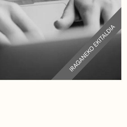
RA
TEAK