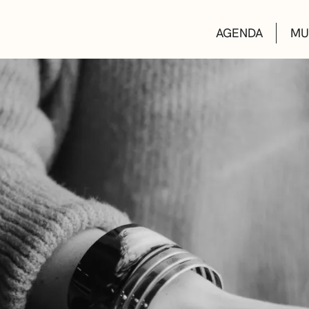
AGENDA
MU
KULTUR ETXEA
LIBURUTEGIAK
MUSIKA ESKOL
DEIALDIAK