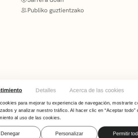
Publiko guztientzako
timiento
Detalles
Acerca de las cookies
ookies para mejorar tu experiencia de navegación, mostrarte c
zados y analizar nuestro tráfico. Al hacer clic en “Aceptar todo” 
iento al uso de las cookies.
Denegar
Personalizar
Permitir to