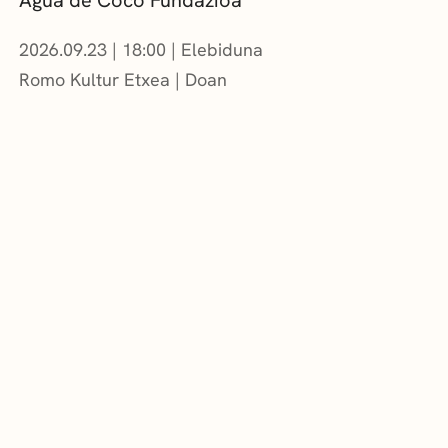
2026.09.23
|
18:00
Elebiduna
Romo Kultur Etxea
Doan