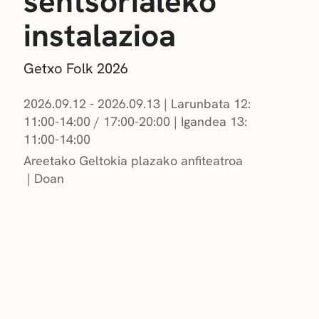
sentsorialeko
instalazioa
Getxo Folk 2026
2026.09.12 - 2026.09.13
|
Larunbata 12:
11:00-14:00 / 17:00-20:00
|
Igandea 13:
11:00-14:00
Areetako Geltokia plazako anfiteatroa
Doan