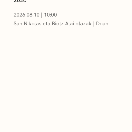
2026.08.10
|
10:00
San Nikolas eta Biotz Alai plazak
Doan