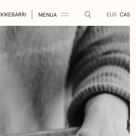
XIKEBARRI
EUS
CAS
MENUA
K
A