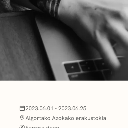
BERRIAK
GETXO KULTU
KULTUR ELKAR
2023.06.01 - 2023.06.25
Algortako Azokako erakustokia
Sarrera doan