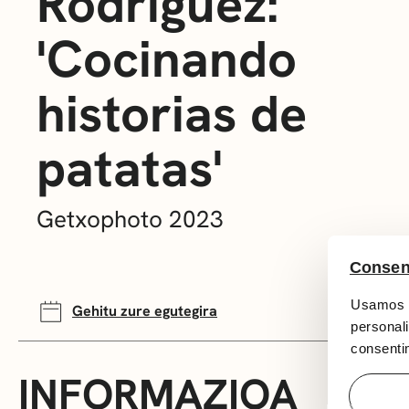
Rodríguez:
'Cocinando
historias de
patatas'
Getxophoto 2023
Consen
Usamos c
Gehitu zure egutegira
personali
consentim
INFORMAZIOA