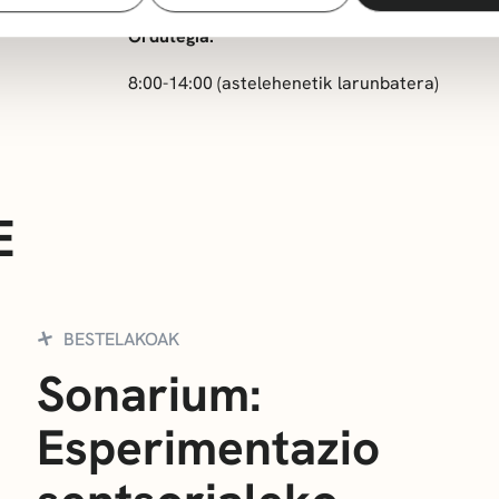
Ordutegia:
8:00-14:00 (astelehenetik larunbatera)
E
BESTELAKOAK
Sonarium:
Esperimentazio